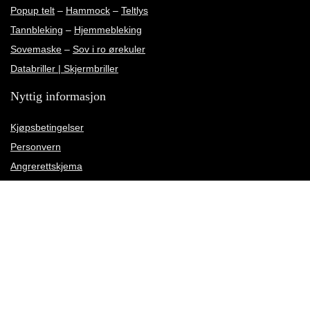
Popup telt
–
Hammock
–
Teltlys
Tannbleking
–
Hjemmebleking
Sovemaske
–
Sov i ro ørekuler
Databriller | Skjermbriller
Nyttig informasjon
Kjøpsbetingelser
Personvern
Angrerettskjema
Kundeservice
Kundeanmeldelser
Rettelse av leveringsadresse
Meld deg på vårt nyhetsbrev