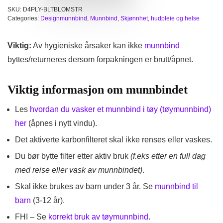
SKU:
D4PLY-BLTBLOMSTR
Categories:
Designmunnbind
,
Munnbind
,
Skjønnhet, hudpleie og helse
Viktig:
Av hygieniske årsaker kan ikke
munnbind
byttes/returneres dersom forpakningen er brutt/åpnet.
Viktig informasjon om munnbindet
Les
hvordan du vasker et munnbind i tøy (tøymunnbind)
her
(åpnes i nytt vindu).
Det aktiverte karbonfilteret skal ikke renses eller vaskes.
Du bør bytte filter etter aktiv bruk
(f.eks etter en full dag
med reise eller vask av munnbindet)
.
Skal ikke brukes av barn under 3 år. Se
munnbind til
barn
(3-12 år).
FHI – Se
korrekt bruk av tøymunnbind
.