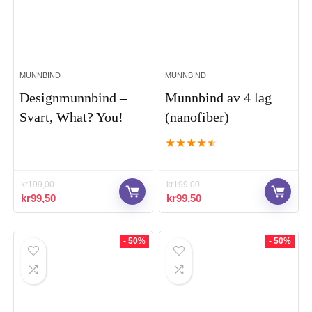
MUNNBIND
MUNNBIND
Designmunnbind –
Munnbind av 4 lag
Svart, What? You!
(nanofiber)
★
★
★
★
★
kr
199,00
kr
199,00
Opprinnelig
Nåværende
Opprinnelig
Nåværende
kr
99,50
kr
99,50
pris
pris
pris
pris
var:
er:
var:
er:
kr199,00.
kr99,50.
kr199,00.
kr99,50.
- 50%
- 50%