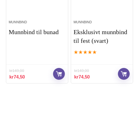
MUNNBIND
MUNNBIND
Munnbind til bunad
Eksklusivt munnbind
til fest (svart)
★
★
★
★
★
kr
149,00
kr
149,00
Opprinnelig
Nåværende
Opprinnelig
Nåværende
kr
74,50
kr
74,50
pris
pris
pris
pris
var:
er:
var:
er:
kr149,00.
kr74,50.
kr149,00.
kr74,50.