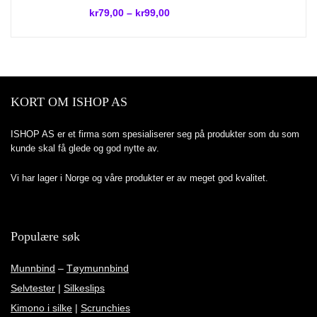
kr
79,00
–
kr
99,00
KORT OM ISHOP AS
ISHOP AS er et firma som spesialiserer seg på produkter som du som
kunde skal få glede og god nytte av.
Vi har lager i Norge og våre produkter er av meget god kvalitet.
Populære søk
Munnbind
–
Tøymunnbind
Selvtester
|
Silkeslips
Kimono i silke
|
Scrunchies