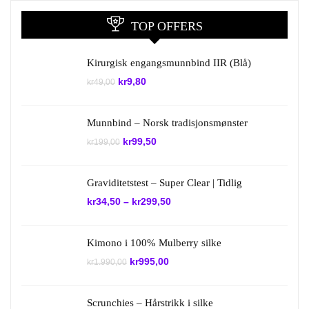
TOP OFFERS
Kirurgisk engangsmunnbind IIR (Blå)
Opprinnelig
Nåværende
kr
9,80
kr
49,00
pris
pris
var:
er:
kr49,00.
kr9,80.
Munnbind – Norsk tradisjonsmønster
Opprinnelig
Nåværende
kr
99,50
kr
199,00
pris
pris
var:
er:
kr199,00.
kr99,50.
Graviditetstest – Super Clear | Tidlig
kr
34,50
–
kr
299,50
Kimono i 100% Mulberry silke
Opprinnelig
Nåværende
kr
995,00
kr
1.990,00
pris
pris
var:
er:
kr1.990,00.
kr995,00.
Scrunchies – Hårstrikk i silke