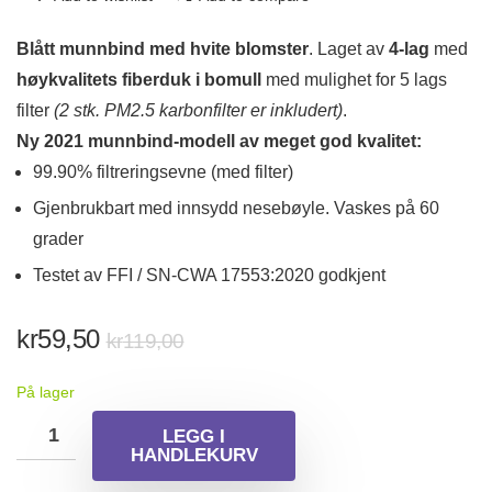
Blått munnbind med hvite blomster
. Laget av
4-lag
med
høykvalitets fiberduk i bomull
med mulighet for 5 lags
filter
(2 stk. PM2.5 karbonfilter er inkludert)
.
Ny 2021 munnbind-modell av meget god kvalitet:
99.90% filtreringsevne (med filter)
Gjenbrukbart med innsydd nesebøyle. Vaskes på 60
grader
Testet av FFI / SN-CWA 17553:2020 godkjent
Opprinnelig
Nåværende
kr
59,50
kr
119,00
pris
pris
På lager
var:
er:
kr119,00.
kr59,50.
LEGG I
HANDLEKURV