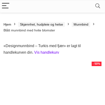
Hjem
Skjønnhet, hudpleie og helse
Munnbind
Blått munnbind med hvite blomster
«Designmunnbind – Turkis med fjær» er lagt til
handlekurven din.
Vis handlekurv
- 50%