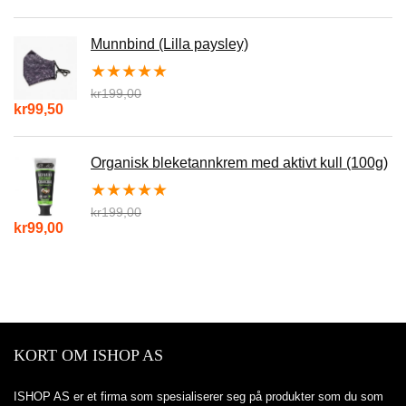
Munnbind (Lilla paysley)
★
★
★
★
★
kr
199,00
kr
99,50
Organisk bleketannkrem med aktivt kull (100g)
★
★
★
★
★
kr
199,00
kr
99,00
KORT OM ISHOP AS
ISHOP AS er et firma som spesialiserer seg på produkter som du som