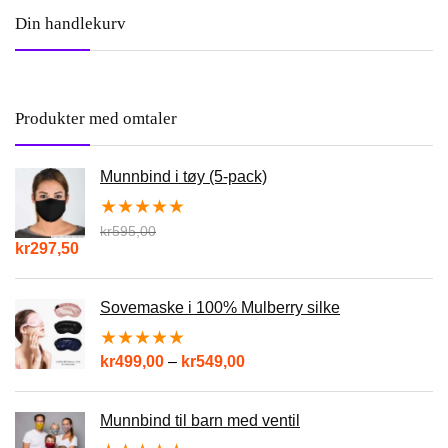
Din handlekurv
Produkter med omtaler
Munnbind i tøy (5-pack)
★
★
★
★
★
kr
595,00
kr
297,50
Sovemaske i 100% Mulberry silke
★
★
★
★
★
kr
499,00
–
kr
549,00
Munnbind til barn med ventil