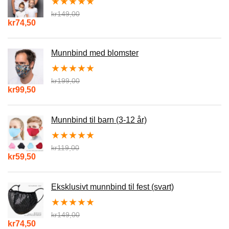
★
★
★
★
★
kr
149,00
kr
74,50
Munnbind med blomster
★
★
★
★
★
kr
199,00
kr
99,50
Munnbind til barn (3-12 år)
★
★
★
★
★
kr
119,00
kr
59,50
Eksklusivt munnbind til fest (svart)
★
★
★
★
★
kr
149,00
kr
74,50