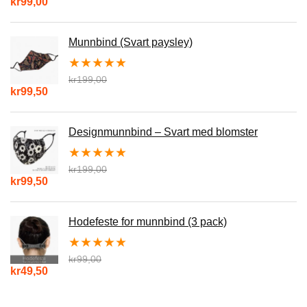
kr
99,00
Munnbind (Svart paysley)
★
★
★
★
★
kr
199,00
kr
99,50
Designmunnbind – Svart med blomster
★
★
★
★
★
kr
199,00
kr
99,50
Hodefeste for munnbind (3 pack)
★
★
★
★
★
kr
99,00
kr
49,50