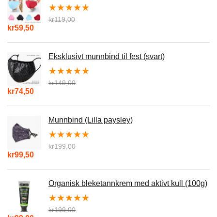
★
★
★
★
★
kr
119,00
kr
59,50
Eksklusivt munnbind til fest (svart)
★
★
★
★
★
kr
149,00
kr
74,50
Munnbind (Lilla paysley)
★
★
★
★
★
kr
199,00
kr
99,50
Organisk bleketannkrem med aktivt kull (100g)
★
★
★
★
★
kr
199,00