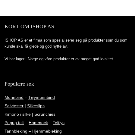
KORT OM ISHOP AS
ISHOP AS er et firma som spesialiserer seg på produkter som du som
kunde skal få glede og god nytte av.
Vi har lager i Norge og våre produkter er av meget god kvalitet.
Populære søk
Munnbind
–
Tøymunnbind
Selvtester
|
Silkeslips
Kimono i silke
|
Scrunchies
Popup telt
–
Hammock
–
Teltlys
Tannbleking
–
Hjemmebleking