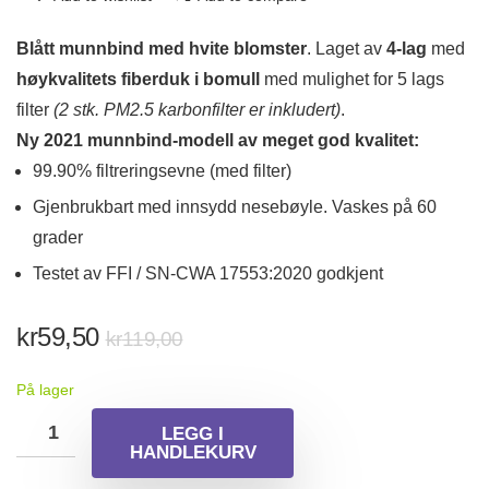
Blått munnbind med hvite blomster
. Laget av
4-lag
med
høykvalitets fiberduk i bomull
med mulighet for 5 lags
filter
(2 stk. PM2.5 karbonfilter er inkludert)
.
Ny 2021 munnbind-modell av meget god kvalitet:
99.90% filtreringsevne (med filter)
Gjenbrukbart med innsydd nesebøyle. Vaskes på 60
grader
Testet av FFI / SN-CWA 17553:2020 godkjent
Opprinnelig
Nåværende
kr
59,50
kr
119,00
pris
pris
På lager
var:
er:
kr119,00.
kr59,50.
LEGG I
HANDLEKURV