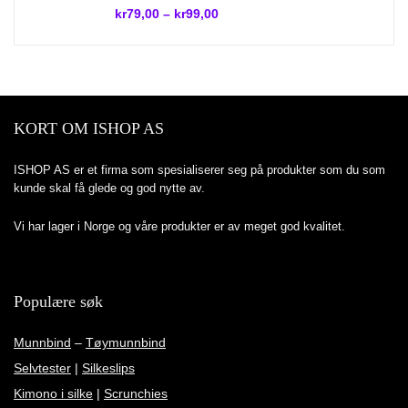
kr
79,00
–
kr
99,00
KORT OM ISHOP AS
ISHOP AS er et firma som spesialiserer seg på produkter som du som
kunde skal få glede og god nytte av.
Vi har lager i Norge og våre produkter er av meget god kvalitet.
Populære søk
Munnbind
–
Tøymunnbind
Selvtester
|
Silkeslips
Kimono i silke
|
Scrunchies