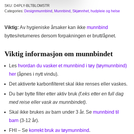
SKU:
D4PLY-BLTBLOMSTR
Categories:
Designmunnbind
,
Munnbind
,
Skjønnhet, hudpleie og helse
Viktig:
Av hygieniske årsaker kan ikke
munnbind
byttes/returneres dersom forpakningen er brutt/åpnet.
Viktig informasjon om munnbindet
Les
hvordan du vasker et munnbind i tøy (tøymunnbind)
her
(åpnes i nytt vindu).
Det aktiverte karbonfilteret skal ikke renses eller vaskes.
Du bør bytte filter etter aktiv bruk
(f.eks etter en full dag
med reise eller vask av munnbindet)
.
Skal ikke brukes av barn under 3 år. Se
munnbind til
barn
(3-12 år).
FHI – Se
korrekt bruk av tøymunnbind
.