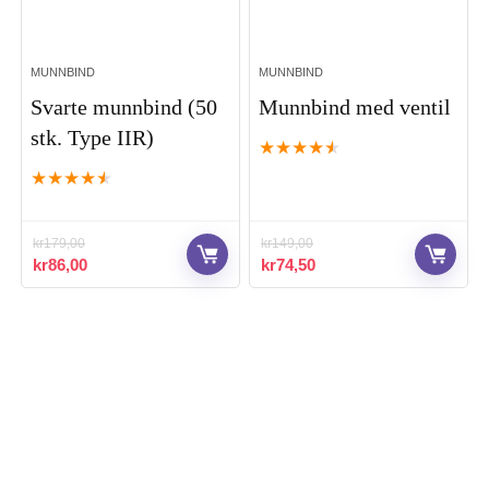
MUNNBIND
MUNNBIND
Svarte munnbind (50
Munnbind med ventil
stk. Type IIR)
★
★
★
★
★
★
★
★
★
★
kr
179,00
kr
149,00
Opprinnelig
Nåværende
Opprinnelig
Nåværende
kr
86,00
kr
74,50
pris
pris
pris
pris
var:
er:
var:
er:
kr179,00.
kr86,00.
kr149,00.
kr74,50.