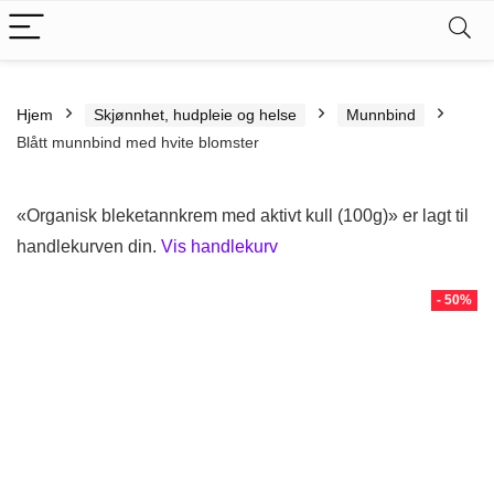
Hjem
Skjønnhet, hudpleie og helse
Munnbind
Blått munnbind med hvite blomster
«Organisk bleketannkrem med aktivt kull (100g)» er lagt til
handlekurven din.
Vis handlekurv
- 50%