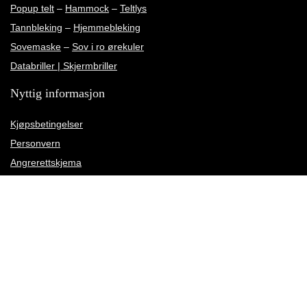
Popup telt
–
Hammock
–
Teltlys
Tannbleking
–
Hjemmebleking
Sovemaske
–
Sov i ro ørekuler
Databriller | Skjermbriller
Nyttig informasjon
Kjøpsbetingelser
Personvern
Angrerettskjema
Kundeservice
Kundeanmeldelser
Rettelse av leveringsadresse
Meld deg på vårt nyhetsbrev