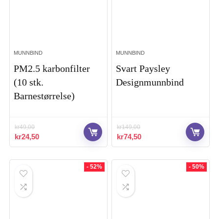
MUNNBIND
MUNNBIND
PM2.5 karbonfilter
Svart Paysley
(10 stk.
Designmunnbind
Barnestørrelse)
kr
49,00
kr
149,00
Opprinnelig
Nåværende
Opprinnelig
Nåværende
kr
24,50
kr
74,50
pris
pris
pris
pris
var:
er:
var:
er:
kr49,00.
kr24,50.
kr149,00.
kr74,50.
- 52%
- 50%