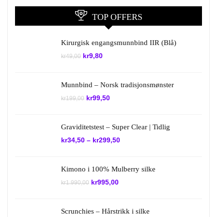
TOP OFFERS
Kirurgisk engangsmunnbind IIR (Blå)
Opprinnelig
Nåværende
kr
9,80
kr
49,00
pris
pris
var:
er:
kr49,00.
kr9,80.
Munnbind – Norsk tradisjonsmønster
Opprinnelig
Nåværende
kr
99,50
kr
199,00
pris
pris
var:
er:
kr199,00.
kr99,50.
Graviditetstest – Super Clear | Tidlig
kr
34,50
–
kr
299,50
Kimono i 100% Mulberry silke
Opprinnelig
Nåværende
kr
995,00
kr
1.990,00
pris
pris
var:
er:
kr1.990,00.
kr995,00.
Scrunchies – Hårstrikk i silke