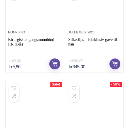
.
kspris
s
MUNNBIND
JULEGAVER 2023
Kirurgisk engangsmunnbind
Silkeslips – Eksklusiv gave til
IIR (Blå)
han
kr
49,00
kr
690,00
Opprinnelig
Nåværende
Opprinnelig
Nåværende
kr
9,80
kr
345,00
pris
pris
pris
pris
var:
er:
var:
er:
kr49,00.
kr9,80.
kr690,00.
kr345,00.
Sale!
- 50%