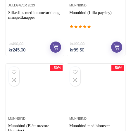
JULEGAVER 2023
MUNNBIND
Silkeslips med lommetørkle og
Munnbind (Lilla paysley)
mansjettknapper
★
★
★
★
★
kr
490,00
kr
199,00
Opprinnelig
Nåværende
Opprinnelig
Nåværende
kr
245,00
kr
99,50
pris
pris
pris
pris
var:
er:
var:
er:
kr490,00.
kr245,00.
kr199,00.
kr99,50.
- 50%
- 50%
MUNNBIND
MUNNBIND
Munnbind (Blått m/store
Munnbind med blomster
blomster)