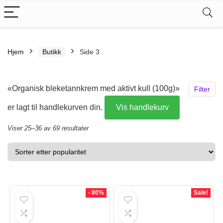
Hjem
Butikk
Side 3
«Organisk bleketannkrem med aktivt kull (100g)»
Filter
er lagt til handlekurven din.
Vis handlekurv
Sortert
Viser 25–36 av 69 resultater
etter
propularitet
- 80%
Sale!