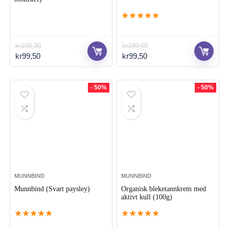
★
★
★
★
★
kr
199,00
kr
199,00
Opprinnelig
Nåværende
Opprinnelig
Nåværende
kr
99,50
kr
99,50
pris
pris
pris
pris
var:
er:
var:
er:
kr199,00.
kr99,50.
kr199,00.
kr99,50.
- 50%
- 50%
MUNNBIND
MUNNBIND
Munnbind (Svart paysley)
Organisk bleketannkrem med
aktivt kull (100g)
★
★
★
★
★
★
★
★
★
★