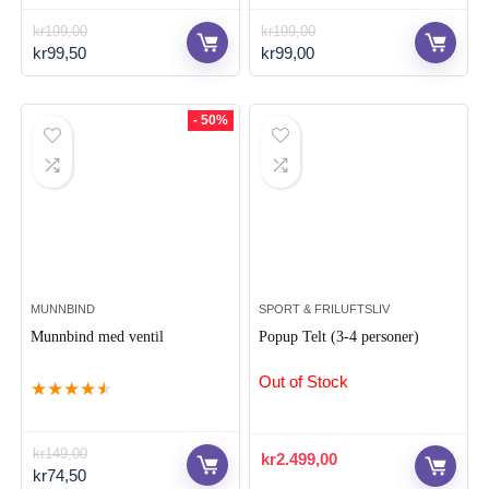
kr
199,00
kr
199,00
Opprinnelig
Nåværende
Opprinnelig
Nåværende
kr
99,50
kr
99,00
pris
pris
pris
pris
var:
er:
var:
er:
kr199,00.
kr99,50.
kr199,00.
kr99,00.
- 50%
MUNNBIND
SPORT & FRILUFTSLIV
Munnbind med ventil
Popup Telt (3-4 personer)
Out of Stock
★
★
★
★
★
kr
149,00
kr
2.499,00
Opprinnelig
Nåværende
kr
74,50