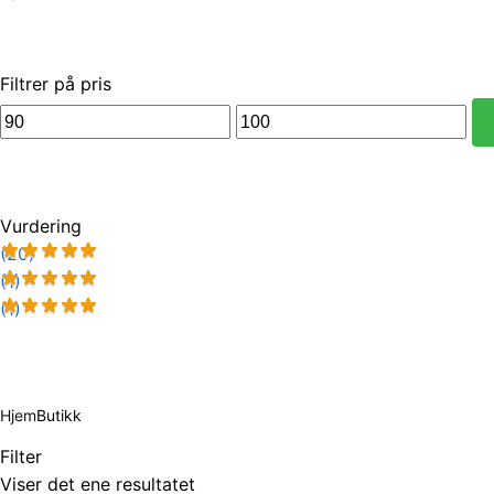
Filtrer på pris
Min.
Makspris
pris
Vurdering
(20)
(1)
(1)
Hjem
Butikk
Filter
Viser det ene resultatet