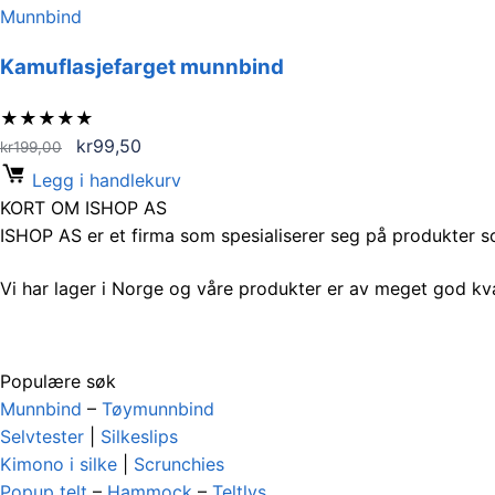
Munnbind
Kamuflasjefarget munnbind
★
★
★
★
★
Opprinnelig
Nåværende
kr
99,50
kr
199,00
pris
pris
Legg i handlekurv
var:
er:
KORT OM ISHOP AS
kr199,00.
kr99,50.
ISHOP AS er et firma som spesialiserer seg på produkter 
Vi har lager i Norge og våre produkter er av meget god kva
Populære søk
Munnbind
–
Tøymunnbind
Selvtester
|
Silkeslips
Kimono i silke
|
Scrunchies
Popup telt
–
Hammock
–
Teltlys