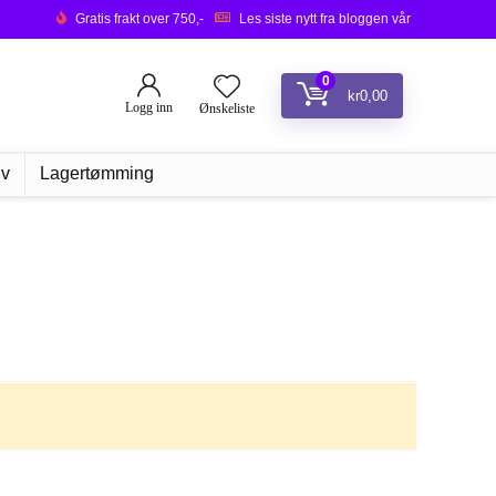
Gratis frakt over 750,-
Les siste nytt fra bloggen vår
0
kr
0,00
Logg inn
Ønskeliste
iv
Lagertømming