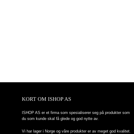
KORT OM ISHOP AS
ISHOP AS er et firma som spesialiserer seg på produkter som
du som kunde skal få glede og god nytte av.
Vi har lager i Norge og våre produkter er av meget god kvalitet.