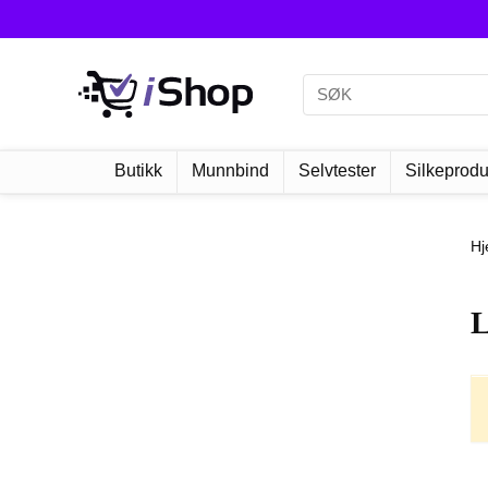
Butikk
Munnbind
Selvtester
Silkeprodu
H
L