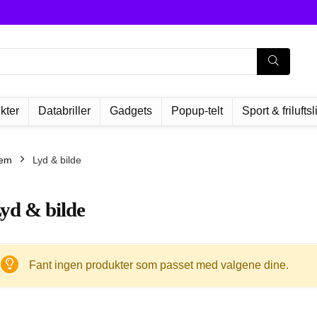
kter
Databriller
Gadgets
Popup-telt
Sport & friluftsl
jem
Lyd & bilde
yd & bilde
Fant ingen produkter som passet med valgene dine.