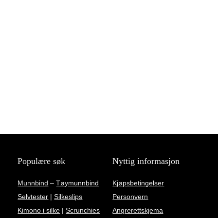
Populære søk
Nyttig informasjon
Munnbind
–
Tøymunnbind
Kjøpsbetingelser
Selvtester
|
Silkeslips
Personvern
Kimono i silke
|
Scrunchies
Angrerettskjema