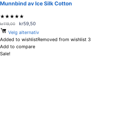
Munnbind av Ice Silk Cotton
★
★
★
★
★
Opprinnelig
Nåværende
kr
59,50
kr
119,00
pris
pris
Velg alternativ
var:
er:
Added to wishlist
Removed from wishlist
3
kr119,00.
kr59,50.
Add to compare
Sale!