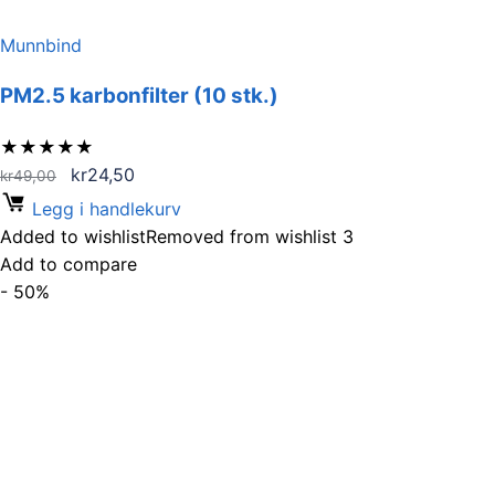
Munnbind
PM2.5 karbonfilter (10 stk.)
★
★
★
★
★
Opprinnelig
Nåværende
kr
24,50
kr
49,00
pris
pris
Legg i handlekurv
var:
er:
Added to wishlist
Removed from wishlist
3
kr49,00.
kr24,50.
Add to compare
- 50%