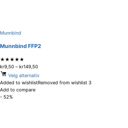
Munnbind
Munnbind FFP2
★
★
★
★
★
kr
9,50
–
kr
149,50
Velg alternativ
Added to wishlist
Removed from wishlist
3
Add to compare
- 52%