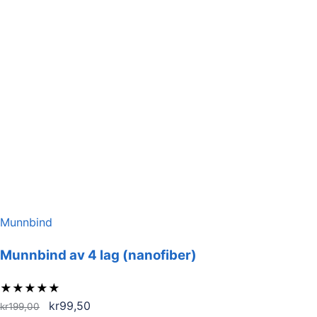
Munnbind
Munnbind av 4 lag (nanofiber)
★
★
★
★
★
Opprinnelig
Nåværende
kr
99,50
kr
199,00