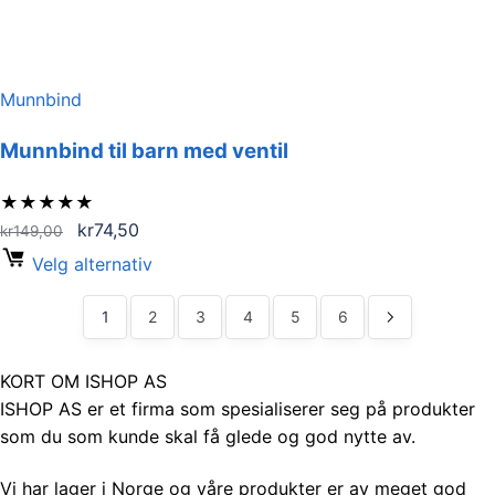
Munnbind
Munnbind til barn med ventil
★
★
★
★
★
Opprinnelig
Nåværende
kr
74,50
kr
149,00
pris
pris
Velg alternativ
var:
er:
kr149,00.
kr74,50.
1
2
3
4
5
6
KORT OM ISHOP AS
ISHOP AS er et firma som spesialiserer seg på produkter
som du som kunde skal få glede og god nytte av.
Vi har lager i Norge og våre produkter er av meget god