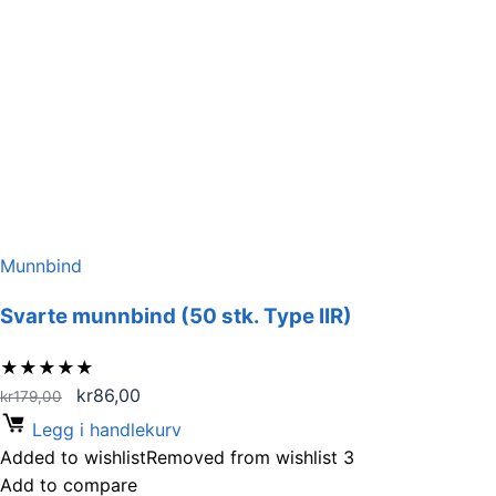
Munnbind
Svarte munnbind (50 stk. Type IIR)
★
★
★
★
★
Opprinnelig
Nåværende
kr
86,00
kr
179,00
pris
pris
Legg i handlekurv
var:
er:
Added to wishlist
Removed from wishlist
3
kr179,00.
kr86,00.
Add to compare