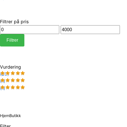
Filtrer på pris
Min.
Makspris
pris
Filtrer
Vurdering
(20)
(1)
(1)
Hjem
Butikk
Filter