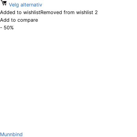
pris
pris
Velg alternativ
var:
er:
Added to wishlist
Removed from wishlist
2
kr199,00.
kr99,50.
Add to compare
- 50%
Munnbind