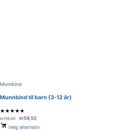
Munnbind
Munnbind til barn (3-12 år)
★
★
★
★
★
Opprinnelig
Nåværende
kr
59,50
kr
119,00
pris
pris
Velg alternativ