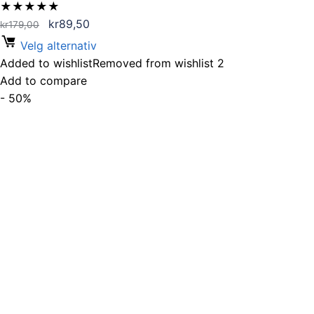
★
★
★
★
★
Opprinnelig
Nåværende
kr
89,50
kr
179,00
pris
pris
Velg alternativ
var:
er:
Added to wishlist
Removed from wishlist
2
kr179,00.
kr89,50.
Add to compare
- 50%