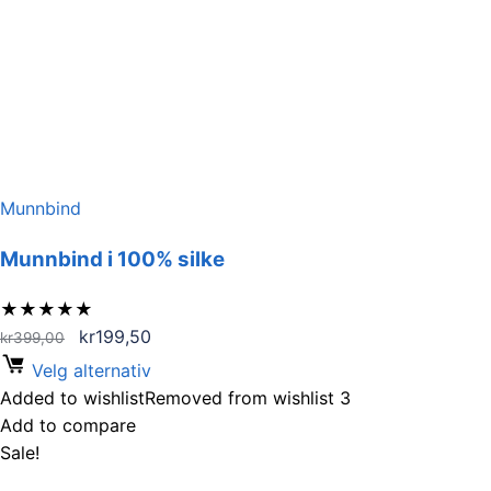
Munnbind
Munnbind i 100% silke
★
★
★
★
★
Opprinnelig
Nåværende
kr
199,50
kr
399,00
pris
pris
Velg alternativ
var:
er:
Added to wishlist
Removed from wishlist
3
kr399,00.
kr199,50.
Add to compare
Sale!