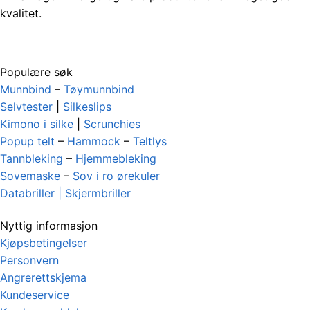
kvalitet.
Populære søk
Munnbind
–
Tøymunnbind
Selvtester
|
Silkeslips
Kimono i silke
|
Scrunchies
Popup telt
–
Hammock
–
Teltlys
Tannbleking
–
Hjemmebleking
Sovemaske
–
Sov i ro ørekuler
Databriller | Skjermbriller
Nyttig informasjon
Kjøpsbetingelser
Personvern
Angrerettskjema
Kundeservice