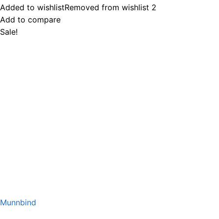
var:
er:
Added to wishlist
Removed from wishlist
2
kr119,00.
kr59,50.
Add to compare
Sale!
Munnbind