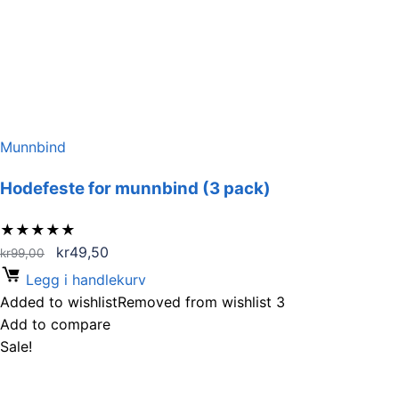
Munnbind
Hodefeste for munnbind (3 pack)
★
★
★
★
★
Opprinnelig
Nåværende
kr
49,50
kr
99,00
pris
pris
Legg i handlekurv
var:
er:
Added to wishlist
Removed from wishlist
3
kr99,00.
kr49,50.
Add to compare
Sale!