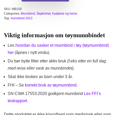
SKU:
MB100
Categories:
Munnbind
,
Skjønnhet, hudpleie og helse
Tag:
munnbind 2022
Viktig informasjon om tøymunnbindet
Les
hvordan du vasker et munnbind i tøy (tøymunnbind)
her
(åpnes i nytt vindu).
Du bør bytte filter etter aktiv bruk
(f.eks etter en full dag
med reise eller vask av munnbindet)
.
Skal ikke brukes av barn under 3 år.
FHI – Se
korrekt bruk av tøymunnbind
.
SN-CWA 17553:2020 godkjent munnbind
Les FFI’s
testrapport.
Dette produktet er ikke klassifisert som medisinsk eller som