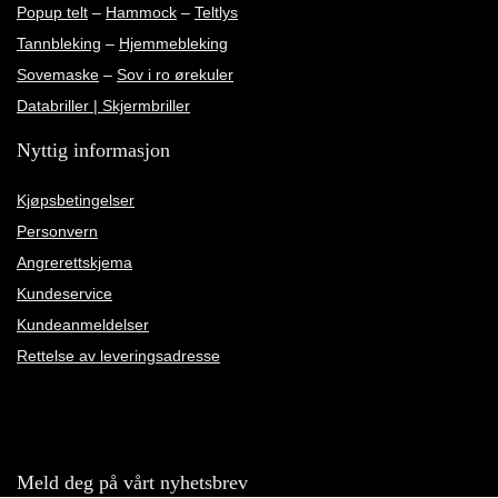
Popup telt
–
Hammock
–
Teltlys
Tannbleking
–
Hjemmebleking
Sovemaske
–
Sov i ro ørekuler
Databriller | Skjermbriller
Nyttig informasjon
Kjøpsbetingelser
Personvern
Angrerettskjema
Kundeservice
Kundeanmeldelser
Rettelse av leveringsadresse
Meld deg på vårt nyhetsbrev