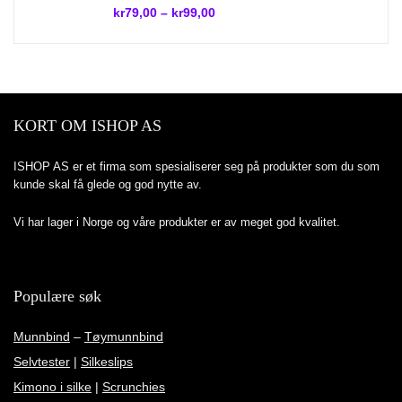
kr
79,00
–
kr
99,00
KORT OM ISHOP AS
ISHOP AS er et firma som spesialiserer seg på produkter som du som
kunde skal få glede og god nytte av.
Vi har lager i Norge og våre produkter er av meget god kvalitet.
Populære søk
Munnbind
–
Tøymunnbind
Selvtester
|
Silkeslips
Kimono i silke
|
Scrunchies