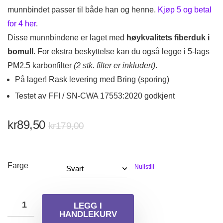
munnbindet passer til både han og henne.
Kjøp 5 og betal
for 4 her
.
Disse munnbindene er laget med
høykvalitets fiberduk i
bomull
. For ekstra beskyttelse kan du også legge i 5-lags
PM2.5 karbonfilter
(2 stk. filter er inkludert)
.
På lager! Rask levering med Bring (sporing)
Testet av FFI / SN-CWA 17553:2020 godkjent
Opprinnelig
Nåværende
kr
89,50
kr
179,00
pris
pris
var:
er:
kr179,00.
kr89,50.
Farge
Nullstill
LEGG I
HANDLEKURV