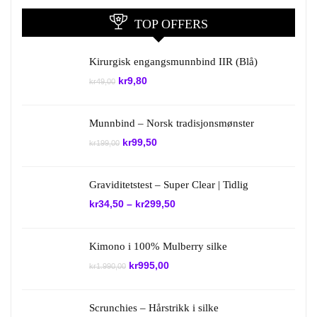
TOP OFFERS
Kirurgisk engangsmunnbind IIR (Blå)
Opprinnelig
Nåværende
kr
9,80
kr
49,00
pris
pris
var:
er:
kr49,00.
kr9,80.
Munnbind – Norsk tradisjonsmønster
Opprinnelig
Nåværende
kr
99,50
kr
199,00
pris
pris
var:
er:
kr199,00.
kr99,50.
Graviditetstest – Super Clear | Tidlig
kr
34,50
–
kr
299,50
Kimono i 100% Mulberry silke
Opprinnelig
Nåværende
kr
995,00
kr
1.990,00
pris
pris
var:
er:
kr1.990,00.
kr995,00.
Scrunchies – Hårstrikk i silke