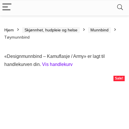
Hjem
Skjønnhet, hudpleie og helse
Munnbind
Tøymunnbind
«Designmunnbind – Kamuflasje / Army» er lagt til
handlekurven din.
Vis handlekurv
Sale!