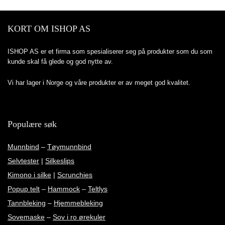
KORT OM ISHOP AS
ISHOP AS er et firma som spesialiserer seg på produkter som du som
kunde skal få glede og god nytte av.
Vi har lager i Norge og våre produkter er av meget god kvalitet.
Populære søk
Munnbind
–
Tøymunnbind
Selvtester
|
Silkeslips
Kimono i silke
|
Scrunchies
Popup telt
–
Hammock
–
Teltlys
Tannbleking
–
Hjemmebleking
Sovemaske
–
Sov i ro ørekuler