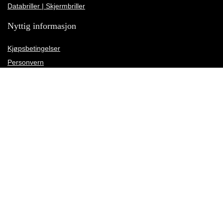
Databriller | Skjermbriller
Nyttig informasjon
Kjøpsbetingelser
Personvern
Angrerettskjema
Kundeservice
Kundeanmeldelser
Rettelse av leveringsadresse
Meld deg på vårt nyhetsbrev
Motta nyheter, tilbud og rabattkampanjer og annet kult før naboen din.