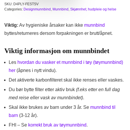
SKU:
D4PLY-FESTSV
Categories:
Designmunnbind
,
Munnbind
,
Skjønnhet, hudpleie og helse
Viktig:
Av hygieniske årsaker kan ikke
munnbind
byttes/returneres dersom forpakningen er brutt/åpnet.
Viktig informasjon om munnbindet
Les
hvordan du vasker et munnbind i tøy (tøymunnbind)
her
(åpnes i nytt vindu).
Det aktiverte karbonfilteret skal ikke renses eller vaskes.
Du bør bytte filter etter aktiv bruk
(f.eks etter en full dag
med reise eller vask av munnbindet)
.
Skal ikke brukes av barn under 3 år. Se
munnbind til
barn
(3-12 år).
FHI – Se
korrekt bruk av tøymunnbind
.