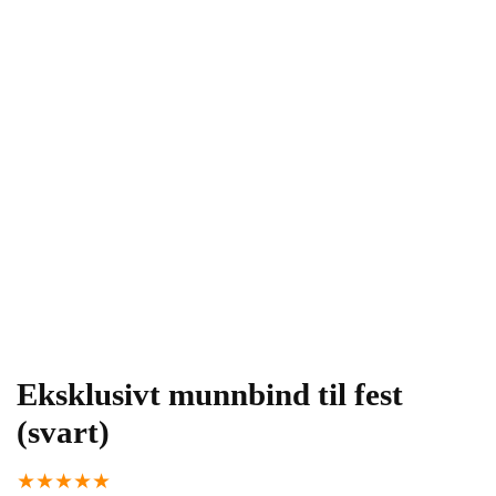
Eksklusivt munnbind til fest
(svart)
★
★
★
★
★