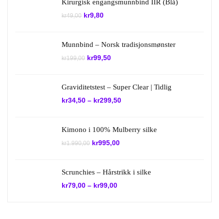
Kirurgisk engangsmunnbind IIR (Blå)
Opprinnelig
Nåværende
kr
9,80
kr
49,00
pris
pris
var:
er:
kr49,00.
kr9,80.
Munnbind – Norsk tradisjonsmønster
Opprinnelig
Nåværende
kr
99,50
kr
199,00
pris
pris
var:
er:
kr199,00.
kr99,50.
Graviditetstest – Super Clear | Tidlig
kr
34,50
–
kr
299,50
Kimono i 100% Mulberry silke
Opprinnelig
Nåværende
kr
995,00
kr
1.990,00
pris
pris
var:
er:
kr1.990,00.
kr995,00.
Scrunchies – Hårstrikk i silke
kr
79,00
–
kr
99,00