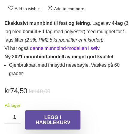
Add to wishlist
Add to compare
Eksklusivt munnbind til fest og feiring
. Laget av
4-lag
(3
lag med bomull + 1 lag med polyester) med mulighet for 5
lags filter
(2 stk. PM2.5 karbonfilter er inkludert)
.
Vi har også
denne munnbind-modellen i sølv
.
Ny 2021 munnbind-modell av meget god kvalitet:
Gjenbrukbart med innsydd nesebøyle. Vaskes på 60
grader
Opprinnelig
Nåværende
kr
74,50
kr
149,00
pris
pris
På lager
var:
er:
kr149,00.
kr74,50.
LEGG I
HANDLEKURV