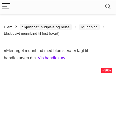
Hjem
Skjønnhet, hudpleie og helse
Munnbind
Eksklusivt munnbind til fest (svart)
«Flerfarget munnbind med blomster» er lagt til
handlekurven din.
Vis handlekurv
- 50%