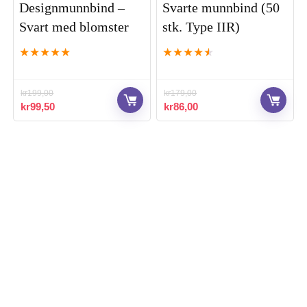
Designmunnbind –
Svarte munnbind (50
Svart med blomster
stk. Type IIR)
★
★
★
★
★
★
★
★
★
★
kr
199,00
kr
179,00
Opprinnelig
Nåværende
Opprinnelig
Nåværende
kr
99,50
kr
86,00
pris
pris
pris
pris
var:
er:
var:
er:
kr199,00.
kr99,50.
kr179,00.
kr86,00.