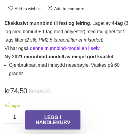
Add to wishlist
Add to compare
Eksklusivt munnbind til fest og feiring
. Laget av
4-lag
(3
lag med bomull + 1 lag med polyester) med mulighet for 5
lags filter
(2 stk. PM2.5 karbonfilter er inkludert)
.
Vi har også
denne munnbind-modellen i sølv
.
Ny 2021 munnbind-modell av meget god kvalitet:
Gjenbrukbart med innsydd nesebøyle. Vaskes på 60
grader
Opprinnelig
Nåværende
kr
74,50
kr
149,00
pris
pris
På lager
var:
er:
kr149,00.
kr74,50.
LEGG I
HANDLEKURV