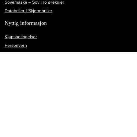
Sovemaske
–
Sov i ro ørekuler
Databriller | Skjermbriller
Nyttig informasjon
Kjøpsbetingelser
Personvern
Angrerettskjema
Kundeservice
Kundeanmeldelser
Rettelse av leveringsadresse
Meld deg på vårt nyhetsbrev
Motta nyheter, tilbud og rabattkampanjer og annet kult før naboen din.