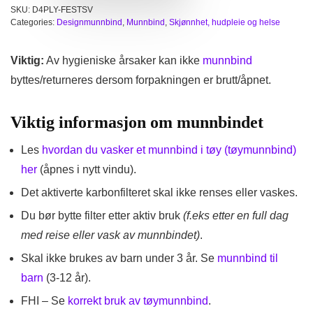
SKU:
D4PLY-FESTSV
Categories:
Designmunnbind
,
Munnbind
,
Skjønnhet, hudpleie og helse
Viktig:
Av hygieniske årsaker kan ikke
munnbind
byttes/returneres dersom forpakningen er brutt/åpnet.
Viktig informasjon om munnbindet
Les
hvordan du vasker et munnbind i tøy (tøymunnbind)
her
(åpnes i nytt vindu).
Det aktiverte karbonfilteret skal ikke renses eller vaskes.
Du bør bytte filter etter aktiv bruk
(f.eks etter en full dag
med reise eller vask av munnbindet)
.
Skal ikke brukes av barn under 3 år. Se
munnbind til
barn
(3-12 år).
FHI – Se
korrekt bruk av tøymunnbind
.