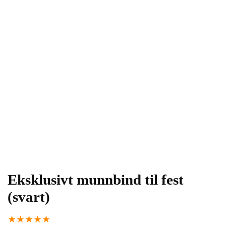
Eksklusivt munnbind til fest
(svart)
★
★
★
★
★