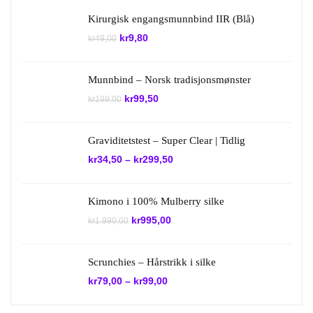
Kirurgisk engangsmunnbind IIR (Blå)
Opprinnelig
Nåværende
kr
9,80
kr
49,00
pris
pris
var:
er:
kr49,00.
kr9,80.
Munnbind – Norsk tradisjonsmønster
Opprinnelig
Nåværende
kr
99,50
kr
199,00
pris
pris
var:
er:
kr199,00.
kr99,50.
Graviditetstest – Super Clear | Tidlig
kr
34,50
–
kr
299,50
Kimono i 100% Mulberry silke
Opprinnelig
Nåværende
kr
995,00
kr
1.990,00
pris
pris
var:
er:
kr1.990,00.
kr995,00.
Scrunchies – Hårstrikk i silke
kr
79,00
–
kr
99,00