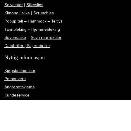
Selvtester
|
Silkeslips
Kimono i silke
|
Scrunchies
Popup telt
–
Hammock
–
Teltlys
Tannbleking
–
Hjemmebleking
Sovemaske
–
Sov i ro ørekuler
Databriller | Skjermbriller
Nyttig informasjon
Kjøpsbetingelser
Personvern
Angrerettskjema
Kundeservice
Kundeanmeldelser
Rettelse av leveringsadresse