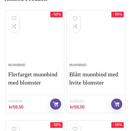
- 50%
- 50%
MUNNBIND
MUNNBIND
Flerfarget munnbind
Blått munnbind med
med blomster
hvite blomster
kr
119,00
kr
119,00
Opprinnelig
Nåværende
Opprinnelig
Nåværende
kr
59,50
kr
59,50
pris
pris
pris
pris
var:
er:
var:
er:
kr119,00.
kr59,50.
kr119,00.
kr59,50.
- 50%
- 50%