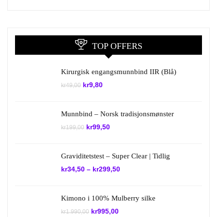
TOP OFFERS
Kirurgisk engangsmunnbind IIR (Blå)
Opprinnelig
Nåværende
kr
9,80
kr
49,00
pris
pris
var:
er:
kr49,00.
kr9,80.
Munnbind – Norsk tradisjonsmønster
Opprinnelig
Nåværende
kr
99,50
kr
199,00
pris
pris
var:
er:
kr199,00.
kr99,50.
Graviditetstest – Super Clear | Tidlig
kr
34,50
–
kr
299,50
Kimono i 100% Mulberry silke
Opprinnelig
Nåværende
kr
995,00
kr
1.990,00