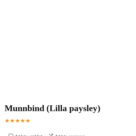
Munnbind (Lilla paysley)
★
★
★
★
★