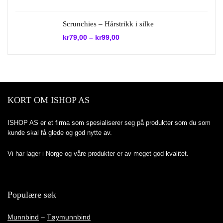
pris
pris
var:
er:
kr1.990,00.
kr995,00.
Scrunchies – Hårstrikk i silke
kr
79,00
–
kr
99,00
KORT OM ISHOP AS
ISHOP AS er et firma som spesialiserer seg på produkter som du som
kunde skal få glede og god nytte av.
Vi har lager i Norge og våre produkter er av meget god kvalitet.
Populære søk
Munnbind
–
Tøymunnbind