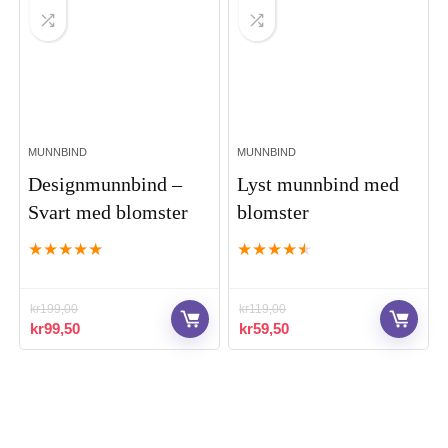
MUNNBIND
MUNNBIND
Designmunnbind –
Lyst munnbind med
Svart med blomster
blomster
★
★
★
★
★
★
★
★
★
★
kr
199,00
kr
119,00
Opprinnelig
Nåværende
Opprinnelig
Nåværende
kr
99,50
kr
59,50
pris
pris
pris
pris
var:
er:
var:
er:
kr199,00.
kr99,50.
kr119,00.
kr59,50.