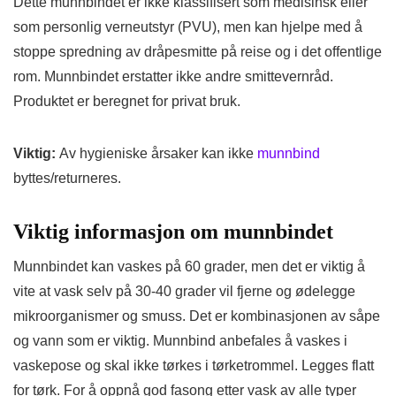
Dette munnbindet er ikke klassifisert som medisinsk eller
som personlig verneutstyr (PVU), men kan hjelpe med å
stoppe spredning av dråpesmitte på reise og i det offentlige
rom. Munnbindet erstatter ikke andre smittevernråd.
Produktet er beregnet for privat bruk.
Viktig:
Av hygieniske årsaker kan ikke
munnbind
byttes/returneres.
Viktig informasjon om munnbindet
Munnbindet kan vaskes på 60 grader, men det er viktig å
vite at vask selv på 30-40 grader vil fjerne og ødelegge
mikroorganismer og smuss. Det er kombinasjonen av såpe
og vann som er viktig. Munnbind anbefales å vaskes i
vaskepose og skal ikke tørkes i tørketrommel. Legges flatt
for tørk. For å oppnå god fasong etter vask av alle typer