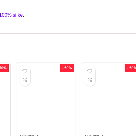
100% silke
.
 50%
- 50%
- 50