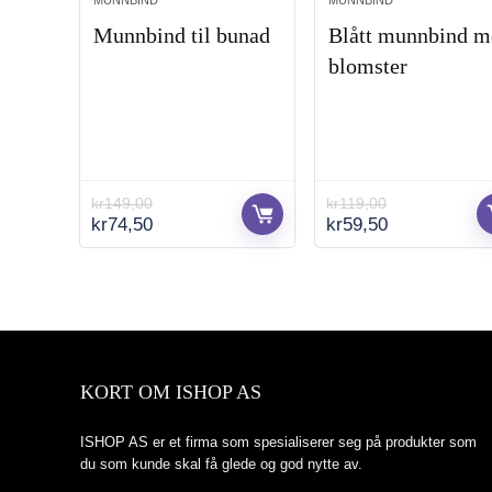
MUNNBIND
MUNNBIND
Munnbind til bunad
Blått munnbind m
blomster
kr
149,00
kr
119,00
Opprinnelig
Nåværende
Opprinnelig
Nåværende
kr
74,50
kr
59,50
pris
pris
pris
pris
var:
er:
var:
er:
kr149,00.
kr74,50.
kr119,00.
kr59,50.
KORT OM ISHOP AS
ISHOP AS er et firma som spesialiserer seg på produkter som
du som kunde skal få glede og god nytte av.