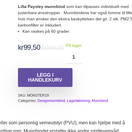
Lilla Paysley munnbind
som kan tilpasses individuelt med
justerbare ørestropper . Munnbindene har også lomme til filte
hvis man ønsker den ekstra beskyttelsen det gir. 2 stk. PM2.
karbonfilter er inkludert.
Kan vaskes på 60 grader.
Opprinnelig
Nåværende
På lager
kr
99,50
kr
199,00
pris
pris
var:
er:
kr199,00.
kr99,50.
LEGG I
HANDLEKURV
SKU:
MONSTER19
Categories:
Designmunnbind
,
Lagertømming
,
Munnbind
eller som personlig verneutstyr (PVU), men kan hjelpe med å
entlige rom. Munnbindet erstatter ikke andre smittevernråd.