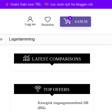
Gratis frakt over 750,-
Les siste nytt fra bloggen vår
1
kr
138,50
Logg inn
Ønskeliste
iv
Lagertømming
LATEST COMPARISONS
TOP OFFERS
Kirurgisk engangsmunnbind IIR
(Blå)