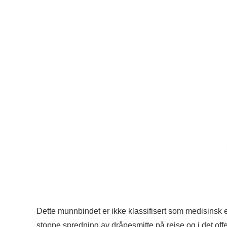
Dette munnbindet er ikke klassifisert som medisinsk 
stoppe spredning av dråpesmitte på reise og i det off