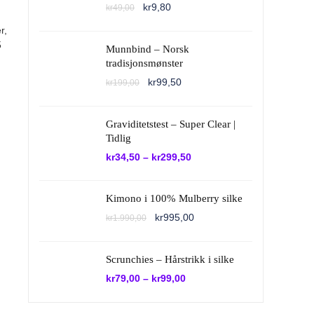
Opprinnelig
Nåværende
kr
9,80
kr
49,00
pris
pris
var:
er:
r,
kr49,00.
kr9,80.
5
Munnbind – Norsk
tradisjonsmønster
Opprinnelig
Nåværende
kr
99,50
kr
199,00
pris
pris
var:
er:
kr199,00.
kr99,50.
Graviditetstest – Super Clear |
Tidlig
kr
34,50
–
kr
299,50
Kimono i 100% Mulberry silke
Opprinnelig
Nåværende
kr
995,00
kr
1.990,00
pris
pris
var:
er:
kr1.990,00.
kr995,00.
Scrunchies – Hårstrikk i silke
kr
79,00
–
kr
99,00