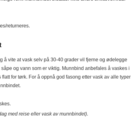
es/returneres.
t
 å vite at vask selv på 30-40 grader vil fjerne og ødelegge
såpe og vann som er viktig. Munnbind anbefales å vaskes i
latt for tørk. For å oppnå god fasong etter vask av alle typer
unnbindet.
askes.
ll dag med reise eller vask av munnbindet)
.