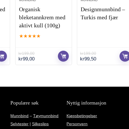
MUNNBIND
MUNNBIND
ed
Organisk
Designmunnbind –
bleketannkrem med
Turkis med fjær
aktivt kull (100g)
★
★
★
★
★
kr
199,00
kr
199,00
Opprinnelig
Nåværende
Opprinnelig
Nåværende
kr
99,00
kr
99,50
pris
pris
pris
pris
var:
er:
var:
er:
kr199,00.
kr99,00.
kr199,00.
kr99,50.
Populære søk
Nyttig informasjon
Munnbind
–
Tøymunnbind
Kjøpsbetingelser
Selvtester
|
Silkeslips
Personvern