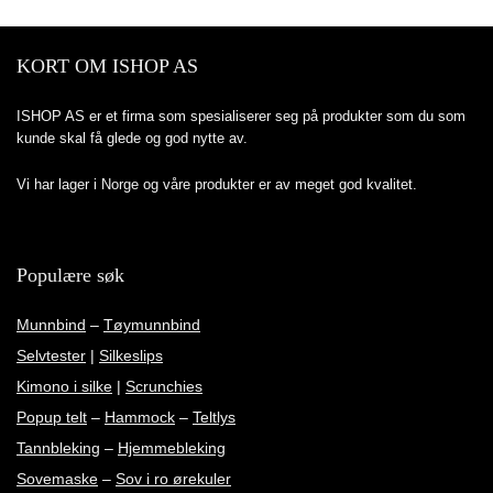
KORT OM ISHOP AS
ISHOP AS er et firma som spesialiserer seg på produkter som du som
kunde skal få glede og god nytte av.
Vi har lager i Norge og våre produkter er av meget god kvalitet.
Populære søk
Munnbind
–
Tøymunnbind
Selvtester
|
Silkeslips
Kimono i silke
|
Scrunchies
Popup telt
–
Hammock
–
Teltlys
Tannbleking
–
Hjemmebleking
Sovemaske
–
Sov i ro ørekuler