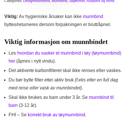
Categories:
Designmunnbind
,
Munnbind
,
Skjønnhet, hudpleie og helse
Viktig:
Av hygieniske årsaker kan ikke
munnbind
byttes/returneres dersom forpakningen er brutt/åpnet.
Viktig informasjon om munnbindet
Les
hvordan du vasker et munnbind i tøy (tøymunnbind)
her
(åpnes i nytt vindu).
Det aktiverte karbonfilteret skal ikke renses eller vaskes.
Du bør bytte filter etter aktiv bruk
(f.eks etter en full dag
med reise eller vask av munnbindet)
.
Skal ikke brukes av barn under 3 år. Se
munnbind til
barn
(3-12 år).
FHI – Se
korrekt bruk av tøymunnbind
.