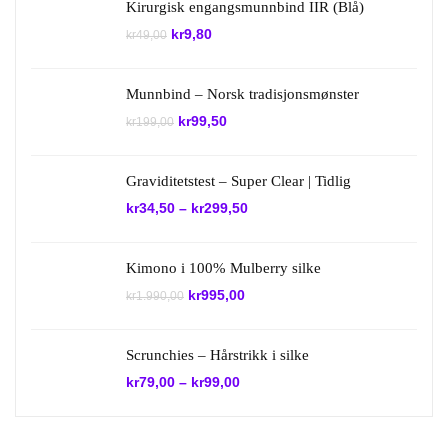
Kirurgisk engangsmunnbind IIR (Blå)
Opprinnelig
Nåværende
kr
9,80
kr
49,00
pris
pris
var:
er:
kr49,00.
kr9,80.
Munnbind – Norsk tradisjonsmønster
Opprinnelig
Nåværende
kr
99,50
kr
199,00
pris
pris
var:
er:
kr199,00.
kr99,50.
Graviditetstest – Super Clear | Tidlig
kr
34,50
–
kr
299,50
Kimono i 100% Mulberry silke
Opprinnelig
Nåværende
kr
995,00
kr
1.990,00
pris
pris
var:
er:
kr1.990,00.
kr995,00.
Scrunchies – Hårstrikk i silke
kr
79,00
–
kr
99,00