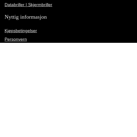
Databriller | Skjermbriller
Nyttig informasjon
Kjøpsbetingelser
Personvern
Angrerettskjema
Kundeservice
Kundeanmeldelser
Rettelse av leveringsadresse
Meld deg på vårt nyhetsbrev
Motta nyheter, tilbud og rabattkampanjer og annet kult før naboen din.