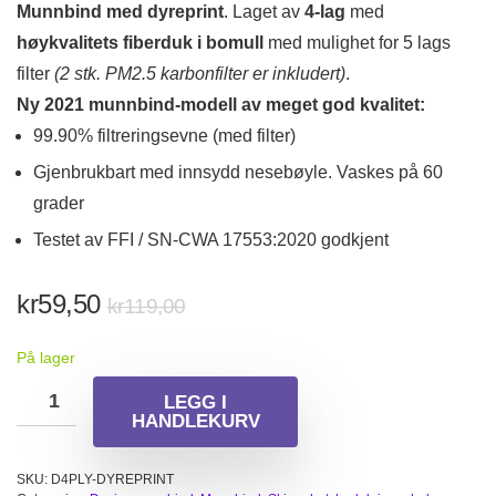
Munnbind med dyreprint
. Laget av
4-lag
med
høykvalitets fiberduk i bomull
med mulighet for 5 lags
filter
(2 stk. PM2.5 karbonfilter er inkludert)
.
Ny 2021 munnbind-modell av meget god kvalitet:
99.90% filtreringsevne (med filter)
Gjenbrukbart med innsydd nesebøyle. Vaskes på 60
grader
Testet av FFI / SN-CWA 17553:2020 godkjent
Opprinnelig
Nåværende
kr
59,50
kr
119,00
pris
pris
På lager
var:
er:
kr119,00.
kr59,50.
LEGG I
HANDLEKURV
SKU:
D4PLY-DYREPRINT