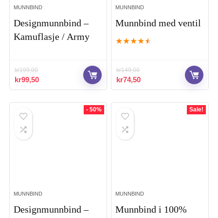
MUNNBIND
MUNNBIND
Designmunnbind –
Munnbind med ventil
Kamuflasje / Army
★
★
★
★
★
kr
199,00
kr
149,00
Opprinnelig
Nåværende
Opprinnelig
Nåværende
kr
99,50
kr
74,50
pris
pris
pris
pris
var:
er:
var:
er:
kr199,00.
kr99,50.
kr149,00.
kr74,50.
- 50%
Sale!
MUNNBIND
MUNNBIND
Designmunnbind –
Munnbind i 100%