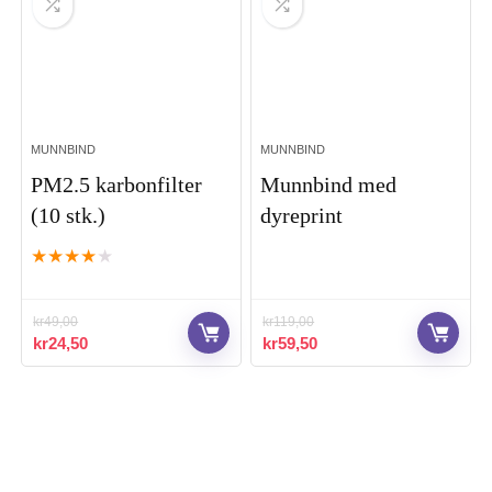
MUNNBIND
MUNNBIND
PM2.5 karbonfilter
Munnbind med
(10 stk.)
dyreprint
★
★
★
★
★
kr
49,00
kr
119,00
Opprinnelig
Nåværende
Opprinnelig
Nåværende
kr
24,50
kr
59,50
pris
pris
pris
pris
var:
er:
var:
er:
kr49,00.
kr24,50.
kr119,00.
kr59,50.