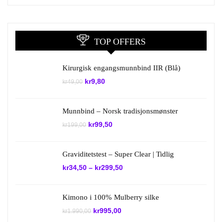
TOP OFFERS
Kirurgisk engangsmunnbind IIR (Blå)
Opprinnelig
Nåværende
kr
9,80
kr
49,00
pris
pris
var:
er:
kr49,00.
kr9,80.
Munnbind – Norsk tradisjonsmønster
Opprinnelig
Nåværende
kr
99,50
kr
199,00
pris
pris
var:
er:
kr199,00.
kr99,50.
Graviditetstest – Super Clear | Tidlig
kr
34,50
–
kr
299,50
Kimono i 100% Mulberry silke
Opprinnelig
Nåværende
kr
995,00
kr
1.990,00
pris
pris