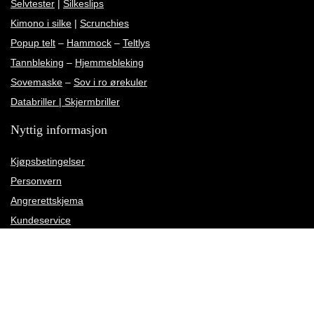
Selvtester
|
Silkeslips
Kimono i silke
|
Scrunchies
Popup telt
–
Hammock
–
Teltlys
Tannbleking
–
Hjemmebleking
Sovemaske
–
Sov i ro ørekuler
Databriller | Skjermbriller
Nyttig informasjon
Kjøpsbetingelser
Personvern
Angrerettskjema
Kundeservice
Kundeanmeldelser
Rettelse av leveringsadresse