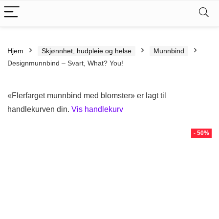
Hjem
Skjønnhet, hudpleie og helse
Munnbind
Designmunnbind – Svart, What? You!
«Flerfarget munnbind med blomster» er lagt til
handlekurven din.
Vis handlekurv
- 50%