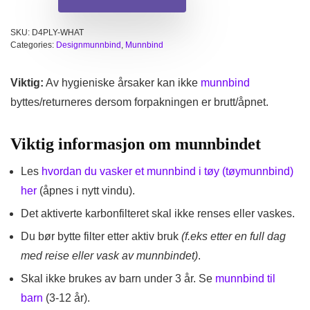
SKU:
D4PLY-WHAT
Categories:
Designmunnbind
,
Munnbind
Viktig:
Av hygieniske årsaker kan ikke
munnbind
byttes/returneres dersom forpakningen er brutt/åpnet.
Viktig informasjon om munnbindet
Les
hvordan du vasker et munnbind i tøy (tøymunnbind)
her
(åpnes i nytt vindu).
Det aktiverte karbonfilteret skal ikke renses eller vaskes.
Du bør bytte filter etter aktiv bruk
(f.eks etter en full dag
med reise eller vask av munnbindet)
.
Skal ikke brukes av barn under 3 år. Se
munnbind til
barn
(3-12 år).