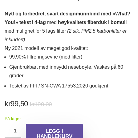
Nytt og forbedret, svart designmunnbind med «What?
You!» tekst
i
4-lag
med
høykvalitets fiberduk i bomull
med mulighet for 5 lags filter
(2 stk. PM2.5 karbonfilter er
inkludert)
.
Ny 2021 modell av meget god kvalitet:
99.90% filtreringsevne (med filter)
Gjenbrukbart med innsydd nesebøyle. Vaskes på 60
grader
Testet av FFI / SN-CWA 17553:2020 godkjent
Opprinnelig
Nåværende
kr
99,50
kr
199,00
pris
pris
På lager
var:
er:
kr199,00.
kr99,50.
LEGG I
HANDLEKURV