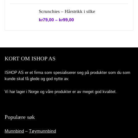
var:
er:
kr1.990,00.
kr995,00.
Scrunchies – Hårstrikk i silke
kr
79,00
–
kr
99,00
KORT OM ISHOP AS
ISHOP AS er et firma som spesialiserer seg på produkter som du som
kunde skal få glede og god nytte av.
Vi har lager i Norge og våre produkter er av meget god kvalitet.
Populære søk
Munnbind
–
Tøymunnbind