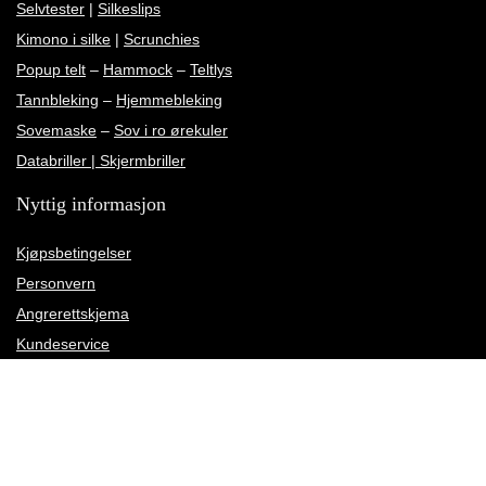
Selvtester
|
Silkeslips
Kimono i silke
|
Scrunchies
Popup telt
–
Hammock
–
Teltlys
Tannbleking
–
Hjemmebleking
Sovemaske
–
Sov i ro ørekuler
Databriller | Skjermbriller
Nyttig informasjon
Kjøpsbetingelser
Personvern
Angrerettskjema
Kundeservice
Kundeanmeldelser
Rettelse av leveringsadresse