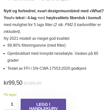
Nytt og forbedret, svart designmunnbind med «What?
You!» tekst
i
4-lag
med
høykvalitets fiberduk i bomull
med mulighet for 5 lags filter
(2 stk. PM2.5 karbonfilter er
inkludert)
.
Ny 2021 modell av meget god kvalitet:
99.90% filtreringsevne (med filter)
Gjenbrukbart med innsydd nesebøyle. Vaskes på 60
grader
Testet av FFI / SN-CWA 17553:2020 godkjent
Opprinnelig
Nåværende
kr
99,50
kr
199,00
pris
pris
På lager
var:
er:
kr199,00.
kr99,50.
LEGG I
HANDLEKURV