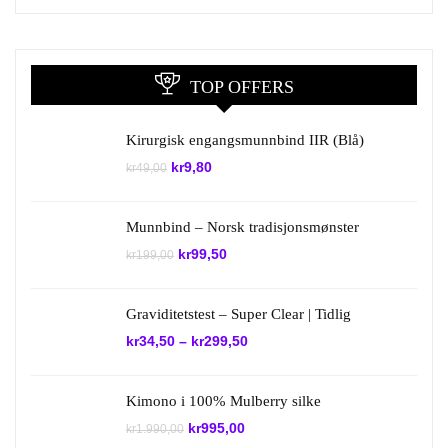
TOP OFFERS
Kirurgisk engangsmunnbind IIR (Blå)
Opprinnelig
Nåværende
kr
9,80
kr
49,00
pris
pris
var:
er:
kr49,00.
kr9,80.
Munnbind – Norsk tradisjonsmønster
Opprinnelig
Nåværende
kr
99,50
kr
199,00
pris
pris
var:
er:
kr199,00.
kr99,50.
Graviditetstest – Super Clear | Tidlig
kr
34,50
–
kr
299,50
Kimono i 100% Mulberry silke
Opprinnelig
Nåværende
kr
995,00
kr
1.990,00
pris
pris