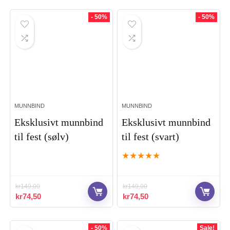
- 50%
- 50%
MUNNBIND
MUNNBIND
Eksklusivt munnbind
Eksklusivt munnbind
til fest (sølv)
til fest (svart)
★
★
★
★
★
kr
149,00
kr
149,00
Opprinnelig
Nåværende
Opprinnelig
Nåværende
kr
74,50
kr
74,50
pris
pris
pris
pris
var:
er:
var:
er:
kr149,00.
kr74,50.
kr149,00.
kr74,50.
- 50%
Sale!