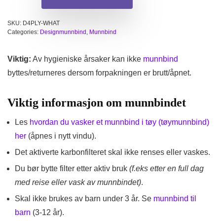
SKU:
D4PLY-WHAT
Categories:
Designmunnbind
,
Munnbind
Viktig:
Av hygieniske årsaker kan ikke
munnbind
byttes/returneres dersom forpakningen er brutt/åpnet.
Viktig informasjon om munnbindet
Les
hvordan du vasker et munnbind i tøy (tøymunnbind)
her
(åpnes i nytt vindu).
Det aktiverte karbonfilteret skal ikke renses eller vaskes.
Du bør bytte filter etter aktiv bruk
(f.eks etter en full dag
med reise eller vask av munnbindet)
.
Skal ikke brukes av barn under 3 år. Se
munnbind til
barn
(3-12 år).