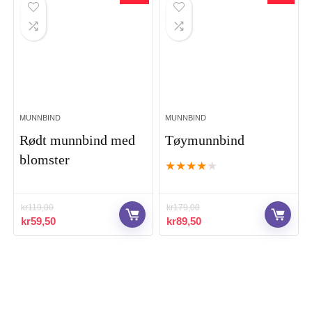
MUNNBIND
MUNNBIND
Rødt munnbind med
Tøymunnbind
blomster
★
★
★
★
★
kr
119,00
kr
179,00
Opprinnelig
Nåværende
Opprinnelig
Nåværende
kr
59,50
kr
89,50
pris
pris
pris
pris
var:
er:
var:
er:
kr119,00.
kr59,50.
kr179,00.
kr89,50.