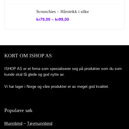
var:
er:
kr1.990,00.
kr995,00.
Scrunchies – Hårstrikk i silke
kr
79,00
–
kr
99,00
KORT OM ISHOP AS
ISHOP AS er et firma som spesialiserer seg på produkter som du som
kunde skal få glede og god nytte av.
Vi har lager i Norge og våre produkter er av meget god kvalitet.
Populære søk
Munnbind
–
Tøymunnbind