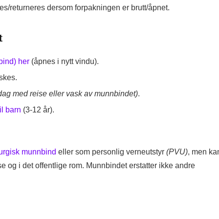
es/returneres dersom forpakningen er brutt/åpnet.
t
bind) her
(åpnes i nytt vindu).
askes.
ll dag med reise eller vask av munnbindet)
.
l barn
(3-12 år).
rurgisk munnbind
eller som personlig verneutstyr
(PVU)
, men ka
 og i det offentlige rom. Munnbindet erstatter ikke andre
.