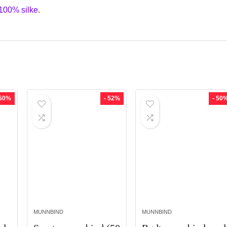
100% silke
.
 50%
- 52%
- 50
MUNNBIND
MUNNBIND