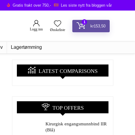
Gratis frakt over 750,-
Les siste nytt fra bloggen vår
1
kr
153,50
Logg inn
Ønskeliste
iv
Lagertømming
LATEST COMPARISONS
TOP OFFERS
Kirurgisk engangsmunnbind IIR
(Blå)