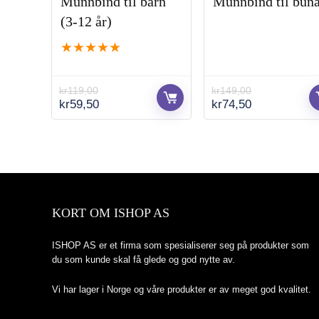
Munnbind til barn
Munnbind til bun
(3-12 år)
★
★
★
★
★
kr
119,00
kr
149,00
Opprinnelig
Nåværende
Opprinnelig
Nåværende
kr
59,50
kr
74,50
pris
pris
pris
pris
var:
er:
var:
er:
kr119,00.
kr59,50.
kr149,00.
kr74,50.
KORT OM ISHOP AS
ISHOP AS er et firma som spesialiserer seg på produkter som
du som kunde skal få glede og god nytte av.
Vi har lager i Norge og våre produkter er av meget god kvalitet.