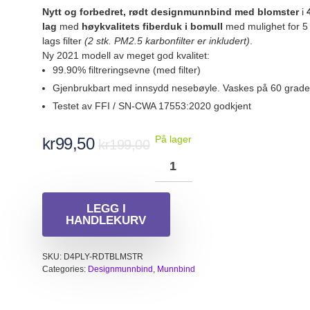
Nytt og forbedret, rødt designmunnbind med blomster
i
4
lag
med
høykvalitets fiberduk i bomull
med mulighet for 5
lags filter
(2 stk. PM2.5 karbonfilter er inkludert)
.
Ny 2021 modell av meget god kvalitet:
99.90% filtreringsevne (med filter)
Gjenbrukbart med innsydd nesebøyle. Vaskes på 60 grade
Testet av FFI / SN-CWA 17553:2020 godkjent
Opprinnelig
Nåværende
På lager
kr
99,50
kr
199,00
pris
pris
var:
er:
kr199,00.
kr99,50.
LEGG I
HANDLEKURV
SKU:
D4PLY-RDTBLMSTR
Categories:
Designmunnbind
,
Munnbind