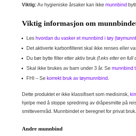
Viktig:
Av hygieniske årsaker kan ikke
munnbind
bytt
Viktig informasjon om munnbinde
Les
hvordan du vasker et munnbind i tøy (tøymunn
Det aktiverte karbonfilteret skal ikke renses eller v
Du bør bytte filter etter aktiv bruk
(f.eks etter en fu
Skal ikke brukes av barn under 3 år. Se
munnbind ti
FHI – Se
korrekt bruk av tøymunnbind
.
Dette produktet er ikke klassifisert som medisinsk,
ki
hjelpe med å stoppe spredning av dråpesmitte på reise
smittevernråd. Munnbindet er beregnet for privat bruk
Andre munnbind