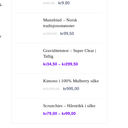
Opprinnelig
Nåværende
kr
9,80
kr
49,00
-
pris
pris
var:
er:
kr49,00.
kr9,80.
Munnbind – Norsk
tradisjonsmønster
Opprinnelig
Nåværende
kr
99,50
kr
199,00
r
pris
pris
var:
er:
kr199,00.
kr99,50.
Graviditetstest – Super Clear |
Tidlig
kr
34,50
–
kr
299,50
Kimono i 100% Mulberry silke
Opprinnelig
Nåværende
kr
995,00
kr
1.990,00
pris
pris
var:
er:
kr1.990,00.
kr995,00.
Scrunchies – Hårstrikk i silke
kr
79,00
–
kr
99,00