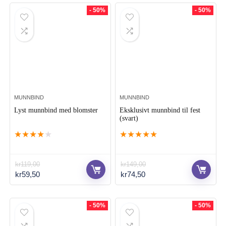
- 50%
- 50%
MUNNBIND
MUNNBIND
Lyst munnbind med blomster
Eksklusivt munnbind til fest
(svart)
★
★
★
★
★
★
★
★
★
★
kr
119,00
kr
149,00
Opprinnelig
Nåværende
Opprinnelig
Nåværende
kr
59,50
kr
74,50
pris
pris
pris
pris
var:
er:
var:
er:
kr119,00.
kr59,50.
kr149,00.
kr74,50.
- 50%
- 50%