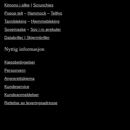
Kimono i silke
|
Scrunchies
Popup telt
–
Hammock
–
Teltlys
Tannbleking
–
Hjemmebleking
Sovemaske
–
Sov i ro ørekuler
Databriller | Skjermbriller
Nyttig informasjon
Kjøpsbetingelser
Personvern
Angrerettskjema
Kundeservice
Kundeanmeldelser
Rettelse av leveringsadresse