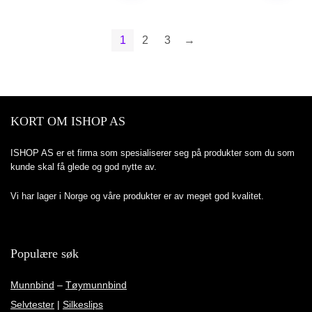
var:
er:
var:
er:
kr149,00.
kr74,50.
kr199,00.
kr99,50.
1
2
3
→
KORT OM ISHOP AS
ISHOP AS er et firma som spesialiserer seg på produkter som du som
kunde skal få glede og god nytte av.
Vi har lager i Norge og våre produkter er av meget god kvalitet.
Populære søk
Munnbind
–
Tøymunnbind
Selvtester
|
Silkeslips