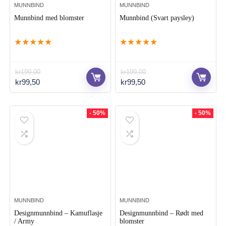
MUNNBIND
MUNNBIND
Munnbind med blomster
Munnbind (Svart paysley)
★
★
★
★
★
★
★
★
★
★
kr
199,00
kr
199,00
Opprinnelig
Nåværende
Opprinnelig
Nåværende
kr
99,50
kr
99,50
pris
pris
pris
pris
var:
er:
var:
er:
kr199,00.
kr99,50.
kr199,00.
kr99,50.
- 50%
- 50%
MUNNBIND
MUNNBIND
Designmunnbind – Kamuflasje
Designmunnbind – Rødt med
/ Army
blomster