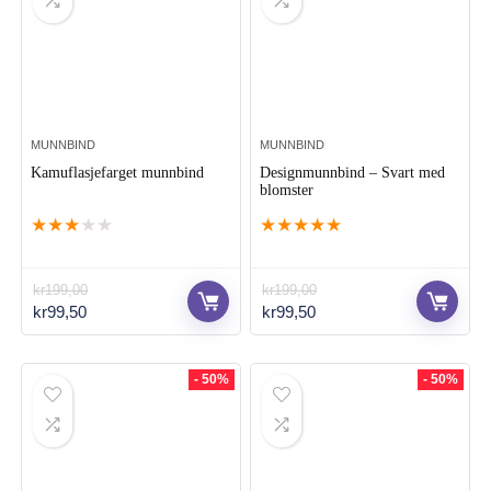
MUNNBIND
MUNNBIND
Kamuflasjefarget munnbind
Designmunnbind – Svart med
blomster
★
★
★
★
★
★
★
★
★
★
kr
199,00
kr
199,00
Opprinnelig
Nåværende
Opprinnelig
Nåværende
kr
99,50
kr
99,50
pris
pris
pris
pris
var:
er:
var:
er:
kr199,00.
kr99,50.
kr199,00.
kr99,50.
- 50%
- 50%