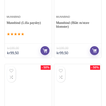
MUNNBIND
MUNNBIND
Munnbind (Lilla paysley)
Munnbind (Blått m/store
blomster)
★
★
★
★
★
kr
199,00
kr
199,00
Opprinnelig
Nåværende
Opprinnelig
Nåværende
kr
99,50
kr
99,50
pris
pris
pris
pris
var:
er:
var:
er:
kr199,00.
kr99,50.
kr199,00.
kr99,50.
- 50%
- 50%