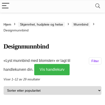
.
kspris
Hjem
Skjønnhet, hudpleie og helse
Munnbind
s
Designmunnbind
Designmunnbind
«Lyst munnbind med blomster» er lagt til
Filter
handlekurven din.
Vis handlekurv
Sortert
Viser 1–12 av 29 resultater
etter
propularitet