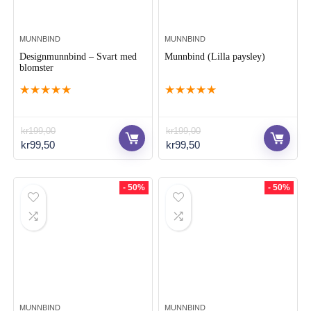
MUNNBIND
MUNNBIND
Designmunnbind – Svart med
Munnbind (Lilla paysley)
blomster
★
★
★
★
★
★
★
★
★
★
kr
199,00
kr
199,00
Opprinnelig
Nåværende
Opprinnelig
Nåværende
kr
99,50
kr
99,50
pris
pris
pris
pris
var:
er:
var:
er:
kr199,00.
kr99,50.
kr199,00.
kr99,50.
- 50%
- 50%
MUNNBIND
MUNNBIND