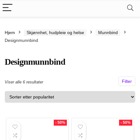
.
kspris
Hjem
Skjønnhet, hudpleie og helse
Munnbind
s
Designmunnbind
Designmunnbind
Filter
Sortert
Viser alle 6 resultater
etter
propularitet
- 50%
- 50%