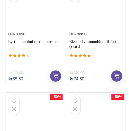
MUNNBIND
MUNNBIND
Lyst munnbind med blomster
Eksklusivt munnbind til fest
(svart)
★
★
★
★
★
★
★
★
★
★
kr
119,00
kr
149,00
Opprinnelig
Nåværende
Opprinnelig
Nåværende
kr
59,50
kr
74,50
pris
pris
pris
pris
var:
er:
var:
er:
kr119,00.
kr59,50.
kr149,00.
kr74,50.
- 50%
- 50%