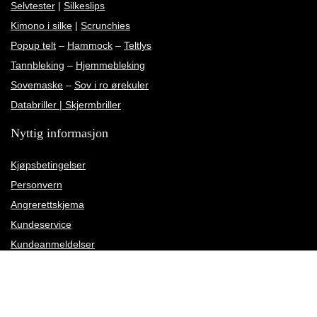
Selvtester
|
Silkeslips
Kimono i silke
|
Scrunchies
Popup telt
–
Hammock
–
Teltlys
Tannbleking
–
Hjemmebleking
Sovemaske
–
Sov i ro ørekuler
Databriller | Skjermbriller
Nyttig informasjon
Kjøpsbetingelser
Personvern
Angrerettskjema
Kundeservice
Kundeanmeldelser
Rettelse av leveringsadresse