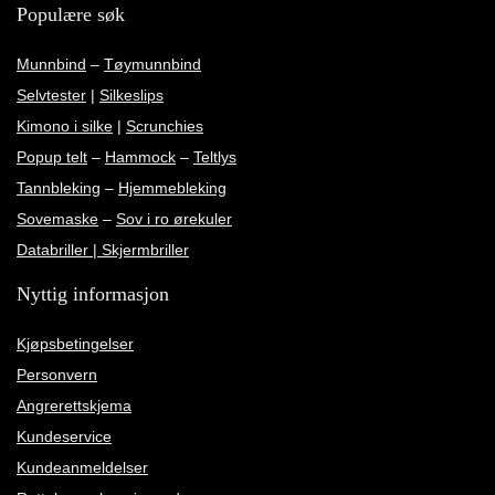
Populære søk
Munnbind
–
Tøymunnbind
Selvtester
|
Silkeslips
Kimono i silke
|
Scrunchies
Popup telt
–
Hammock
–
Teltlys
Tannbleking
–
Hjemmebleking
Sovemaske
–
Sov i ro ørekuler
Databriller | Skjermbriller
Nyttig informasjon
Kjøpsbetingelser
Personvern
Angrerettskjema
Kundeservice
Kundeanmeldelser