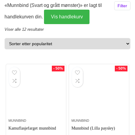
«Munnbind (Svart og grått mønster)» er lagt til
Filter
handlekurven din.
Vis handlekurv
Sortert
Viser alle 12 resultater
etter
propularitet
- 50%
- 50%
MUNNBIND
MUNNBIND
Kamuflasjefarget munnbind
Munnbind (Lilla paysley)