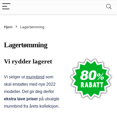
.
kspris
Hjem
Lagertømming
s
Lagertømming
Vi rydder lageret
Vi selger ut
munnbind
som
skal erstattes med nye 2022
modeller. Det gir deg derfor
ekstra lave priser
på utvalgte
munnbind fra årets kolleksjon.