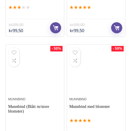
★
★
★
★
★
★
★
★
★
★
kr
199,00
kr
199,00
Opprinnelig
Nåværende
Opprinnelig
Nåværende
kr
99,50
kr
99,50
pris
pris
pris
pris
var:
er:
var:
er:
kr199,00.
kr99,50.
kr199,00.
kr99,50.
- 50%
- 50%
MUNNBIND
MUNNBIND
Munnbind (Blått m/store
Munnbind med blomster
blomster)
★
★
★
★
★