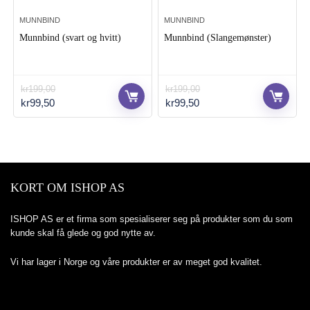
MUNNBIND
MUNNBIND
Munnbind (svart og hvitt)
Munnbind (Slangemønster)
kr
199,00
kr
199,00
Opprinnelig
Nåværende
Opprinnelig
Nåværende
kr
99,50
kr
99,50
pris
pris
pris
pris
var:
er:
var:
er:
kr199,00.
kr99,50.
kr199,00.
kr99,50.
KORT OM ISHOP AS
ISHOP AS er et firma som spesialiserer seg på produkter som du som
kunde skal få glede og god nytte av.
Vi har lager i Norge og våre produkter er av meget god kvalitet.