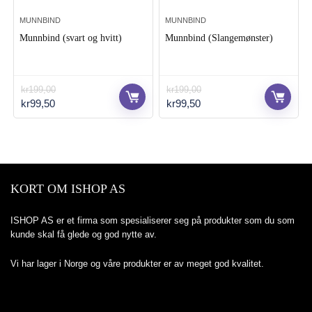
MUNNBIND
MUNNBIND
Munnbind (svart og hvitt)
Munnbind (Slangemønster)
kr
199,00
kr
199,00
Opprinnelig
Nåværende
Opprinnelig
Nåværende
kr
99,50
kr
99,50
pris
pris
pris
pris
var:
er:
var:
er:
kr199,00.
kr99,50.
kr199,00.
kr99,50.
KORT OM ISHOP AS
ISHOP AS er et firma som spesialiserer seg på produkter som du som
kunde skal få glede og god nytte av.
Vi har lager i Norge og våre produkter er av meget god kvalitet.