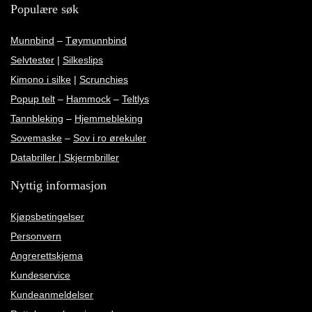
Populære søk
Munnbind
–
Tøymunnbind
Selvtester
|
Silkeslips
Kimono i silke
|
Scrunchies
Popup telt
–
Hammock
–
Teltlys
Tannbleking
–
Hjemmebleking
Sovemaske
–
Sov i ro ørekuler
Databriller | Skjermbriller
Nyttig informasjon
Kjøpsbetingelser
Personvern
Angrerettskjema
Kundeservice
Kundeanmeldelser