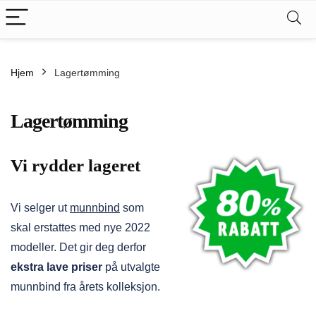
.
kspris
Hjem
Lagertømming
s
Lagertømming
Vi rydder lageret
Vi selger ut
munnbind
som
skal erstattes med nye 2022
modeller. Det gir deg derfor
ekstra lave priser
på utvalgte
munnbind fra årets kolleksjon.