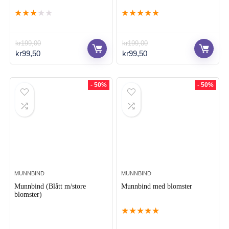
★
★
★
★
★
★
★
★
★
★
kr
199,00
kr
199,00
Opprinnelig
Nåværende
Opprinnelig
Nåværende
kr
99,50
kr
99,50
pris
pris
pris
pris
var:
er:
var:
er:
kr199,00.
kr99,50.
kr199,00.
kr99,50.
- 50%
- 50%
MUNNBIND
MUNNBIND
Munnbind (Blått m/store
Munnbind med blomster
blomster)
★
★
★
★
★