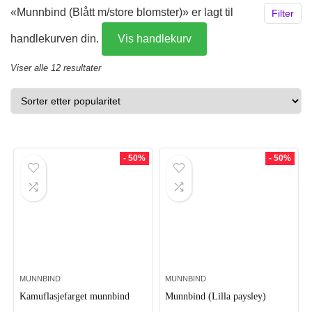
«Munnbind (Blått m/store blomster)» er lagt til
Filter
handlekurven din.
Vis handlekurv
Sortert
Viser alle 12 resultater
etter
propularitet
- 50%
- 50%
MUNNBIND
MUNNBIND
Kamuflasjefarget munnbind
Munnbind (Lilla paysley)