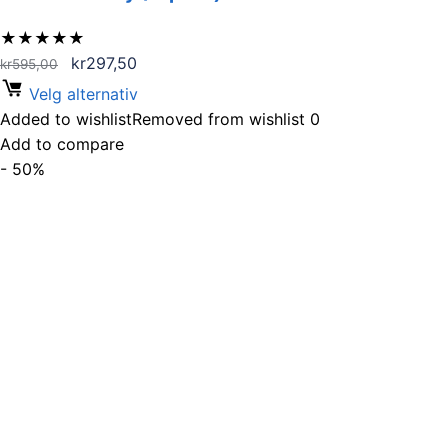
★
★
★
★
★
Opprinnelig
Nåværende
kr
297,50
kr
595,00
pris
pris
Velg alternativ
var:
er:
Added to wishlist
Removed from wishlist
0
kr595,00.
kr297,50.
Add to compare
- 50%