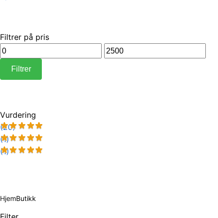
Filtrer på pris
Min.
Makspris
pris
Filtrer
Vurdering
(20)
(1)
(1)
Hjem
Butikk
Filter