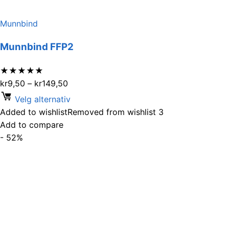
Munnbind
Munnbind FFP2
★
★
★
★
★
kr
9,50
–
kr
149,50
Velg alternativ
Added to wishlist
Removed from wishlist
3
Add to compare
- 52%