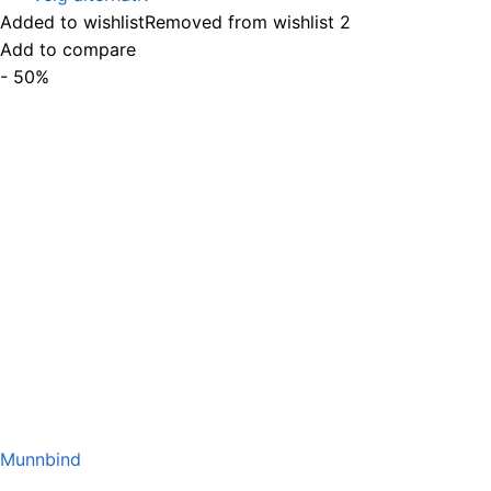
var:
er:
Added to wishlist
Removed from wishlist
2
kr179,00.
kr89,50.
Add to compare
- 50%
Munnbind