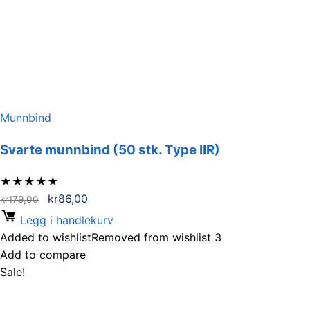
Munnbind
Svarte munnbind (50 stk. Type IIR)
★
★
★
★
★
Opprinnelig
Nåværende
kr
86,00
kr
179,00
pris
pris
Legg i handlekurv
var:
er:
Added to wishlist
Removed from wishlist
3
kr179,00.
kr86,00.
Add to compare
Sale!