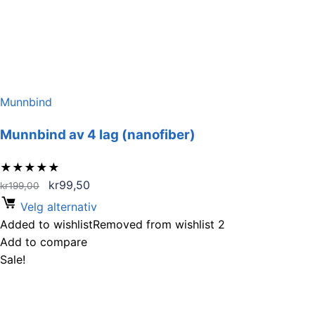
Munnbind
Munnbind av 4 lag (nanofiber)
★
★
★
★
★
Opprinnelig
Nåværende
kr
99,50
kr
199,00
pris
pris
Velg alternativ
var:
er:
Added to wishlist
Removed from wishlist
2
kr199,00.
kr99,50.
Add to compare
Sale!