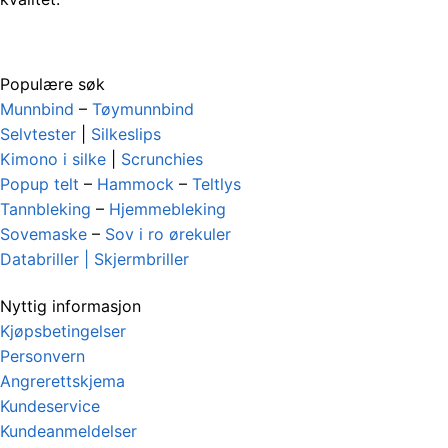
Populære søk
Munnbind
–
Tøymunnbind
Selvtester
|
Silkeslips
Kimono i silke
|
Scrunchies
Popup telt
–
Hammock
–
Teltlys
Tannbleking
–
Hjemmebleking
Sovemaske
–
Sov i ro ørekuler
Databriller | Skjermbriller
Nyttig informasjon
Kjøpsbetingelser
Personvern
Angrerettskjema
Kundeservice
Kundeanmeldelser