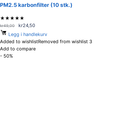
PM2.5 karbonfilter (10 stk.)
★
★
★
★
★
Opprinnelig
Nåværende
kr
24,50
kr
49,00
pris
pris
Legg i handlekurv
var:
er:
Added to wishlist
Removed from wishlist
3
kr49,00.
kr24,50.
Add to compare
- 50%