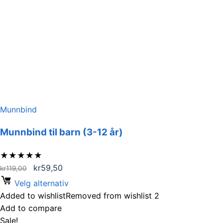
Munnbind
Munnbind til barn (3-12 år)
★
★
★
★
★
Opprinnelig
Nåværende
kr
59,50
kr
119,00
pris
pris
Velg alternativ
var:
er:
Added to wishlist
Removed from wishlist
2
kr119,00.
kr59,50.
Add to compare
Sale!