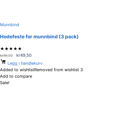
Munnbind
Hodefeste for munnbind (3 pack)
★
★
★
★
★
Opprinnelig
Nåværende
kr
49,50
kr
99,00
pris
pris
Legg i handlekurv
var:
er:
Added to wishlist
Removed from wishlist
3
kr99,00.
kr49,50.
Add to compare
Sale!