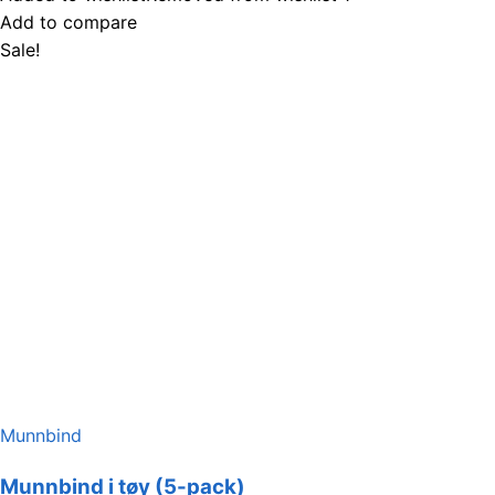
kr149,00.
kr74,50.
Add to compare
Sale!
Munnbind
Munnbind i tøy (5-pack)