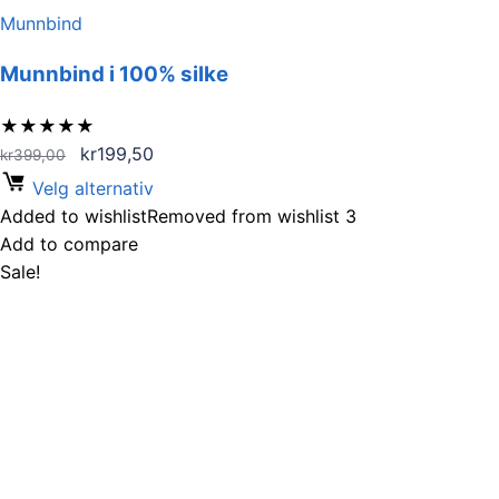
Munnbind
Munnbind i 100% silke
★
★
★
★
★
Opprinnelig
Nåværende
kr
199,50
kr
399,00
pris
pris
Velg alternativ
var:
er:
Added to wishlist
Removed from wishlist
3
kr399,00.
kr199,50.
Add to compare
Sale!