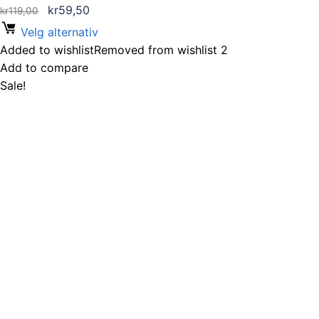
Opprinnelig
Nåværende
kr
59,50
kr
119,00
pris
pris
Velg alternativ
var:
er:
Added to wishlist
Removed from wishlist
2
kr119,00.
kr59,50.
Add to compare
Sale!