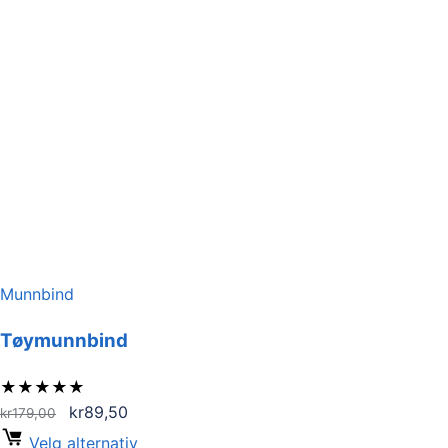
Munnbind
Tøymunnbind
★
★
★
★
★
Opprinnelig
Nåværende
kr
89,50
kr
179,00
pris
pris
Velg alternativ