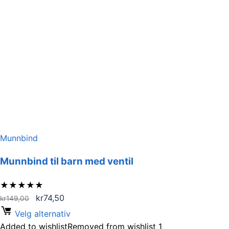
Munnbind
Munnbind til barn med ventil
★
★
★
★
★
Opprinnelig
Nåværende
kr
74,50
kr
149,00
pris
pris
Velg alternativ
var:
er:
Added to wishlist
Removed from wishlist
1