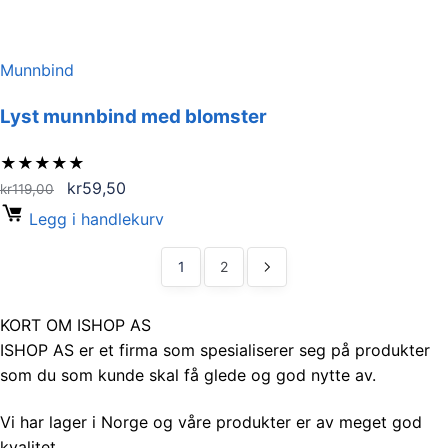
Munnbind
Lyst munnbind med blomster
★
★
★
★
★
Opprinnelig
Nåværende
kr
59,50
kr
119,00
pris
pris
Legg i handlekurv
var:
er:
kr119,00.
kr59,50.
1
2
KORT OM ISHOP AS
ISHOP AS er et firma som spesialiserer seg på produkter
som du som kunde skal få glede og god nytte av.
Vi har lager i Norge og våre produkter er av meget god
kvalitet.