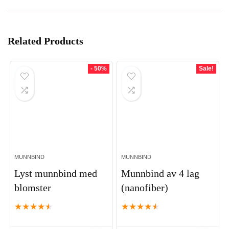
Related Products
- 50%
Sale!
MUNNBIND
MUNNBIND
Lyst munnbind med
Munnbind av 4 lag
blomster
(nanofiber)
★
★
★
★
★
★
★
★
★
★