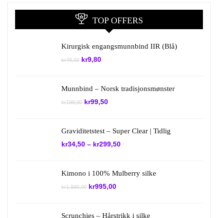
TOP OFFERS
Kirurgisk engangsmunnbind IIR (Blå)
Opprinnelig
Nåværende
kr
9,80
kr
49,00
pris
pris
var:
er:
kr49,00.
kr9,80.
Munnbind – Norsk tradisjonsmønster
Opprinnelig
Nåværende
kr
99,50
kr
199,00
pris
pris
var:
er:
kr199,00.
kr99,50.
Graviditetstest – Super Clear | Tidlig
kr
34,50
–
kr
299,50
Kimono i 100% Mulberry silke
Opprinnelig
Nåværende
kr
995,00
kr
1.990,00
pris
pris
var:
er:
kr1.990,00.
kr995,00.
Scrunchies – Hårstrikk i silke