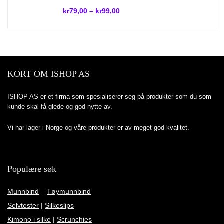
kr
79,00
–
kr
99,00
KORT OM ISHOP AS
ISHOP AS er et firma som spesialiserer seg på produkter som du som
kunde skal få glede og god nytte av.
Vi har lager i Norge og våre produkter er av meget god kvalitet.
Populære søk
Munnbind
–
Tøymunnbind
Selvtester
|
Silkeslips
Kimono i silke
|
Scrunchies