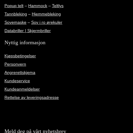
Popup telt
–
Hammock
–
Teltlys
Tannbleking
–
Hjemmebleking
Sovemaske
–
Sov i ro ørekuler
Databriller | Skjermbriller
Nyttig informasjon
Kjøpsbetingelser
Personvern
Angrerettskjema
Kundeservice
Kundeanmeldelser
Rettelse av leveringsadresse
Meld deg på vårt nyhetsbrev