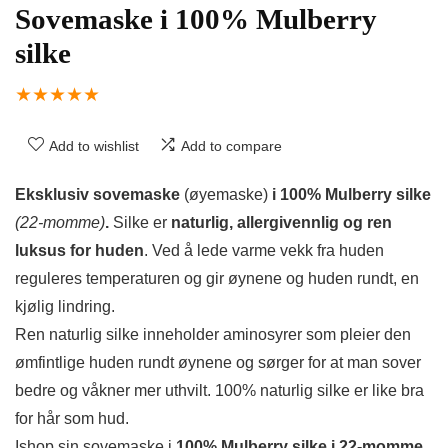
Sovemaske i 100% Mulberry
silke
★
★
★
★
★
Add to wishlist
Add to compare
Eksklusiv sovemaske
(øyemaske)
i 100% Mulberry silke
(22-momme)
.
Silke er
naturlig, allergivennlig og ren
luksus for huden
. Ved å lede varme vekk fra huden
reguleres temperaturen og gir øynene og huden rundt, en
kjølig lindring.
Ren naturlig silke inneholder aminosyrer som pleier den
ømfintlige huden rundt øynene og sørger for at man sover
bedre og våkner mer uthvilt. 100% naturlig silke er like bra
for hår som hud.
Ishop sin sovemaske i
100% Mulberry silke i 22-momme