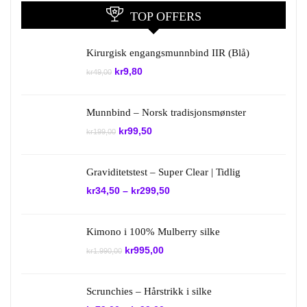
TOP OFFERS
Kirurgisk engangsmunnbind IIR (Blå)
Opprinnelig
Nåværende
kr
9,80
kr
49,00
pris
pris
var:
er:
kr49,00.
kr9,80.
Munnbind – Norsk tradisjonsmønster
Opprinnelig
Nåværende
kr
99,50
kr
199,00
pris
pris
var:
er:
kr199,00.
kr99,50.
Graviditetstest – Super Clear | Tidlig
kr
34,50
–
kr
299,50
Kimono i 100% Mulberry silke
Opprinnelig
Nåværende
kr
995,00
kr
1.990,00
pris
pris
var:
er:
kr1.990,00.
kr995,00.
Scrunchies – Hårstrikk i silke