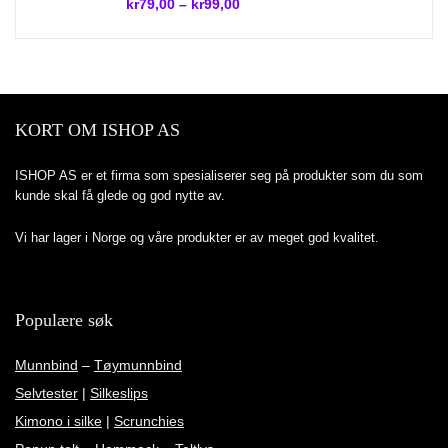
kr
79,00
–
kr
99,00
KORT OM ISHOP AS
ISHOP AS er et firma som spesialiserer seg på produkter som du som
kunde skal få glede og god nytte av.
Vi har lager i Norge og våre produkter er av meget god kvalitet.
Populære søk
Munnbind
–
Tøymunnbind
Selvtester
|
Silkeslips
Kimono i silke
|
Scrunchies