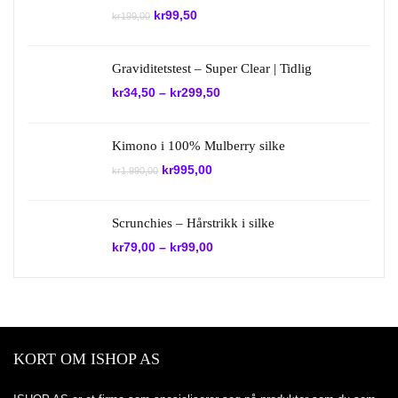
Opprinnelig
Nåværende
kr
99,50
kr
199,00
pris
pris
var:
er:
kr199,00.
kr99,50.
Graviditetstest – Super Clear | Tidlig
kr
34,50
–
kr
299,50
Kimono i 100% Mulberry silke
Opprinnelig
Nåværende
kr
995,00
kr
1.990,00
pris
pris
var:
er:
kr1.990,00.
kr995,00.
Scrunchies – Hårstrikk i silke
kr
79,00
–
kr
99,00
KORT OM ISHOP AS