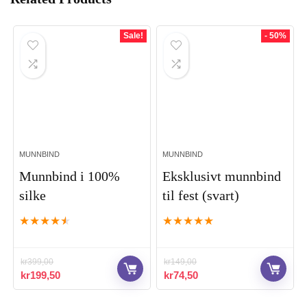
Sale!
- 50%
MUNNBIND
MUNNBIND
Munnbind i 100%
Eksklusivt munnbind
silke
til fest (svart)
★
★
★
★
★
★
★
★
★
★
kr
399,00
kr
149,00
Opprinnelig
Nåværende
Opprinnelig
Nåværende
kr
199,50
kr
74,50
pris
pris
pris
pris
var:
er:
var:
er: