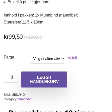
Enkelt å puste gjennom
Innhold i pakken: 1x Munnbind (nanofiber)
Størrelse: 11,5 x 13cm
Opprinnelig
Nåværende
kr
99,50
kr
199,00
pris
pris
var:
er:
kr199,00.
kr99,50.
Farge
Nullstill
LEGG I
HANDLEKURV
SKU:
MBNANO
Category:
Munnbind