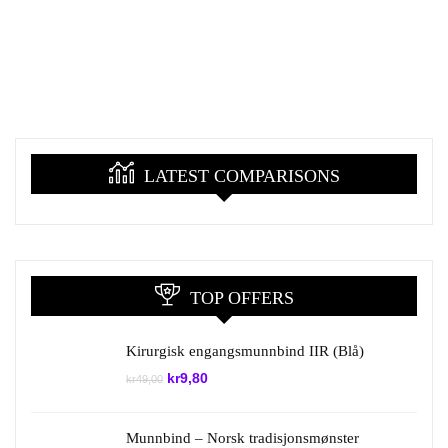
LATEST COMPARISONS
TOP OFFERS
Kirurgisk engangsmunnbind IIR (Blå)
Opprinnelig
Nåværende
kr
9,80
kr
49,00
pris
pris
var:
er:
kr49,00.
kr9,80.
Munnbind – Norsk tradisjonsmønster