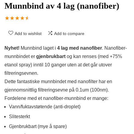
Munnbind av 4 lag (nanofiber)
★
★
★
★
★
Add to wishlist
Add to compare
Nyhet!
Munnbind laget i
4 lag med nanofiber
. Nanofiber-
munnbindet er
gjenbrukbart
og kan renses (med +75%
etanol spray) inntil 10 ganger uten at det går utover
filtreringsevnen.
Dette fantastiske munnbindet med nanofilter har en
gjennomsnittlig filtreringsevne på 0.1um (100nm).
Fordelene med et nanofiber-munnbind er mange:
Vann/fuktavstøtende (anti-droplet)
Slitesterkt
Gjenbrukbart (mye å spare)