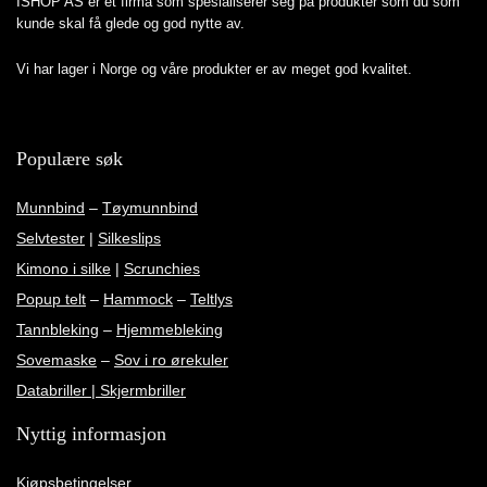
ISHOP AS er et firma som spesialiserer seg på produkter som du som
kunde skal få glede og god nytte av.
Vi har lager i Norge og våre produkter er av meget god kvalitet.
Populære søk
Munnbind
–
Tøymunnbind
Selvtester
|
Silkeslips
Kimono i silke
|
Scrunchies
Popup telt
–
Hammock
–
Teltlys
Tannbleking
–
Hjemmebleking
Sovemaske
–
Sov i ro ørekuler
Databriller | Skjermbriller
Nyttig informasjon
Kjøpsbetingelser