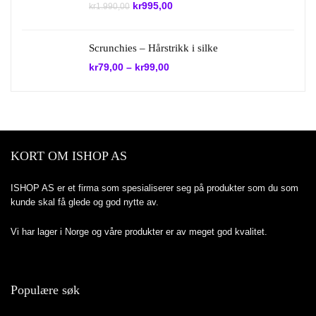
Opprinnelig
Nåværende
kr
995,00
kr
1.990,00
pris
pris
var:
er:
kr1.990,00.
kr995,00.
Scrunchies – Hårstrikk i silke
kr
79,00
–
kr
99,00
KORT OM ISHOP AS
ISHOP AS er et firma som spesialiserer seg på produkter som du som
kunde skal få glede og god nytte av.
Vi har lager i Norge og våre produkter er av meget god kvalitet.
Populære søk