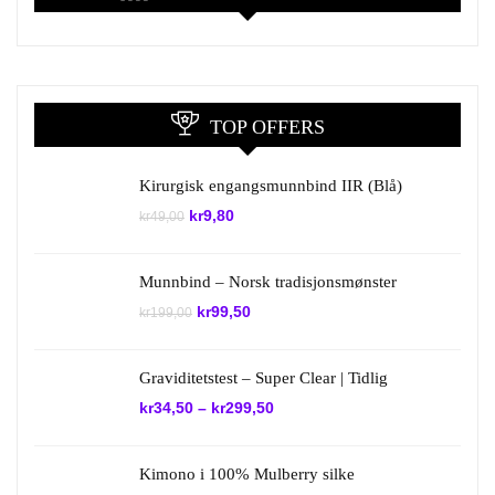
TOP OFFERS
Kirurgisk engangsmunnbind IIR (Blå)
Opprinnelig
Nåværende
kr
9,80
kr
49,00
pris
pris
var:
er:
kr49,00.
kr9,80.
Munnbind – Norsk tradisjonsmønster
Opprinnelig
Nåværende
kr
99,50
kr
199,00
pris
pris
var:
er:
kr199,00.
kr99,50.
Graviditetstest – Super Clear | Tidlig
kr
34,50
–
kr
299,50
Kimono i 100% Mulberry silke