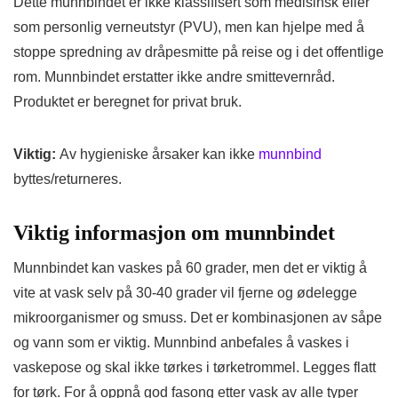
Dette munnbindet er ikke klassifisert som medisinsk eller
som personlig verneutstyr (PVU), men kan hjelpe med å
stoppe spredning av dråpesmitte på reise og i det offentlige
rom. Munnbindet erstatter ikke andre smittevernråd.
Produktet er beregnet for privat bruk.
Viktig:
Av hygieniske årsaker kan ikke
munnbind
byttes/returneres.
Viktig informasjon om munnbindet
Munnbindet kan vaskes på 60 grader, men det er viktig å
vite at vask selv på 30-40 grader vil fjerne og ødelegge
mikroorganismer og smuss. Det er kombinasjonen av såpe
og vann som er viktig. Munnbind anbefales å vaskes i
vaskepose og skal ikke tørkes i tørketrommel. Legges flatt
for tørk. For å oppnå god fasong etter vask av alle typer