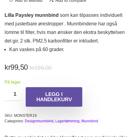
Add to wishlist
Add to compare
Lilla Paysley munnbind
som kan tilpasses individuelt
med justerbare ørestropper . Munnbindene har også
lomme til filter, hvis man ønsker den ekstra beskyttelsen
det gir. 2 stk. PM2.5 karbonfilter er inkludert.
Kan vaskes på 60 grader.
Opprinnelig
Nåværende
kr
99,50
kr
199,00
pris
pris
På lager
var:
er:
kr199,00.
kr99,50.
LEGG I
HANDLEKURV
SKU:
MONSTER19
Categories:
Designmunnbind
,
Lagertømming
,
Munnbind