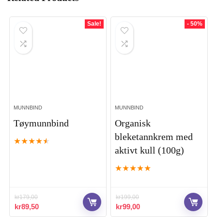
Sale!
- 50%
MUNNBIND
MUNNBIND
Tøymunnbind
Organisk
bleketannkrem med
★
★
★
★
★
aktivt kull (100g)
★
★
★
★
★
kr
179,00
kr
199,00
Opprinnelig
Nåværende
Opprinnelig
Nåværende
kr
89,50
kr
99,00
pris
pris
pris
pris