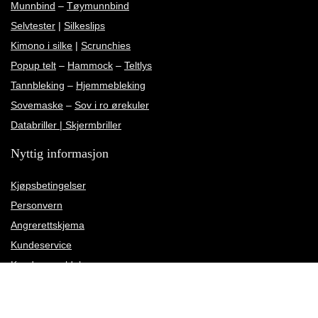
Munnbind
–
Tøymunnbind
Selvtester
|
Silkeslips
Kimono i silke
|
Scrunchies
Popup telt
–
Hammock
–
Teltlys
Tannbleking
–
Hjemmebleking
Sovemaske
–
Sov i ro ørekuler
Databriller | Skjermbriller
Nyttig informasjon
Kjøpsbetingelser
Personvern
Angrerettskjema
Kundeservice
Kundeanmeldelser
Rettelse av leveringsadresse