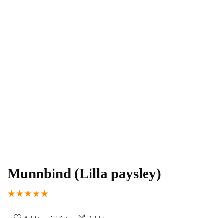
Munnbind (Lilla paysley)
★
★
★
★
★