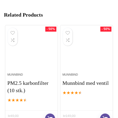
Related Products
- 50%
- 50%
MUNNBIND
MUNNBIND
PM2.5 karbonfilter
Munnbind med ventil
(10 stk.)
★
★
★
★
★
★
★
★
★
★
kr
49,00
kr
149,00