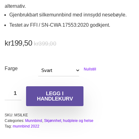
alternativ.
Gjenbrukbart silkemunnbind med innsydd nesebøyle.
Testet av FFI / SN-CWA 17553:2020 godkjent.
Opprinnelig
Nåværende
kr
199,50
kr
399,00
pris
pris
var:
er:
kr399,00.
kr199,50.
Farge
Nullstill
LEGG I
HANDLEKURV
SKU:
MSILKE
Categories:
Munnbind
,
Skjønnhet, hudpleie og helse
Tag:
munnbind 2022