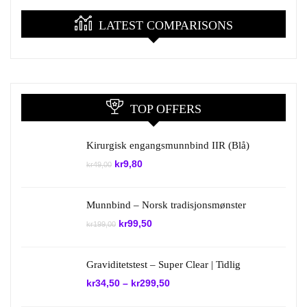
LATEST COMPARISONS
TOP OFFERS
Kirurgisk engangsmunnbind IIR (Blå)
Opprinnelig
Nåværende
kr
9,80
kr
49,00
pris
pris
var:
er:
kr49,00.
kr9,80.
Munnbind – Norsk tradisjonsmønster
Opprinnelig
Nåværende
kr
99,50
kr
199,00
pris
pris
var:
er:
kr199,00.
kr99,50.
Graviditetstest – Super Clear | Tidlig
kr
34,50
–
kr
299,50