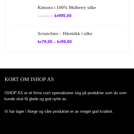
Kimono i 100% Mulberry silke
Opprinnelig
Nåværende
kr
995,00
kr
1.990,00
pris
pris
var:
er:
kr1.990,00.
kr995,00.
Scrunchies – Hårstrikk i silke
kr
79,00
–
kr
99,00
KORT OM ISHOP AS
ISHOP AS er et firma som spesialiserer seg på produkter som du som
kunde skal få glede og god nytte av.
Vi har lager i Norge og våre produkter er av meget god kvalitet.