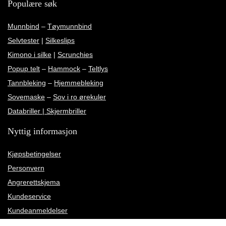
Populære søk
Munnbind
–
Tøymunnbind
Selvtester
|
Silkeslips
Kimono i silke
|
Scrunchies
Popup telt
–
Hammock
–
Teltlys
Tannbleking
–
Hjemmebleking
Sovemaske
–
Sov i ro ørekuler
Databriller | Skjermbriller
Nyttig informasjon
Kjøpsbetingelser
Personvern
Angrerettskjema
Kundeservice
Kundeanmeldelser
Rettelse av leveringsadresse