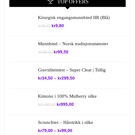
TOP OFFERS
Kirurgisk engangsmunnbind IIR (Blå)
Opprinnelig
Nåværende
kr
9,80
kr
49,00
pris
pris
var:
er:
kr49,00.
kr9,80.
Munnbind – Norsk tradisjonsmønster
Opprinnelig
Nåværende
kr
99,50
kr
199,00
pris
pris
var:
er:
kr199,00.
kr99,50.
Graviditetstest – Super Clear | Tidlig
kr
34,50
–
kr
299,50
Kimono i 100% Mulberry silke
Opprinnelig
Nåværende
kr
995,00
kr
1.990,00
pris
pris
var:
er:
kr1.990,00.
kr995,00.
Scrunchies – Hårstrikk i silke
kr
79,00
–
kr
99,00