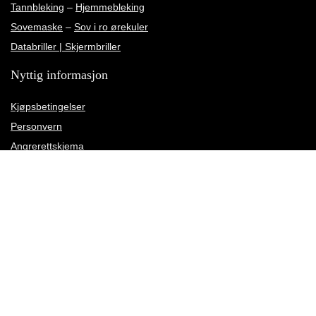
Tannbleking
–
Hjemmebleking
Sovemaske
–
Sov i ro ørekuler
Databriller | Skjermbriller
Nyttig informasjon
Kjøpsbetingelser
Personvern
Angrerettskjema
Kundeservice
Kundeanmeldelser
Rettelse av leveringsadresse
Meld deg på vårt nyhetsbrev