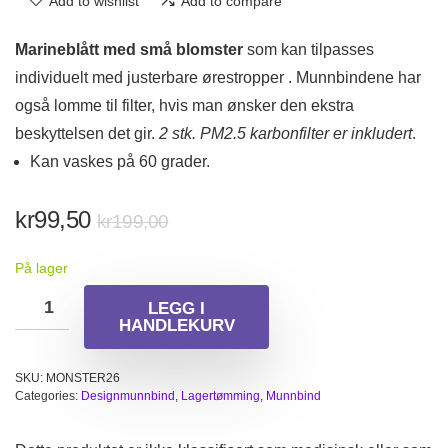
Add to wishlist
Add to compare
Marineblått med små blomster
som kan tilpasses
individuelt med justerbare ørestropper . Munnbindene har
også lomme til filter, hvis man ønsker den ekstra
beskyttelsen det gir.
2 stk. PM2.5 karbonfilter er inkludert
.
Kan vaskes på 60 grader.
Opprinnelig
Nåværende
kr
99,50
kr
199,00
pris
pris
På lager
var:
er:
kr199,00.
kr99,50.
LEGG I
HANDLEKURV
SKU:
MONSTER26
Categories:
Designmunnbind
,
Lagertømming
,
Munnbind