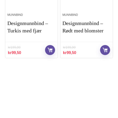
MUNNBIND
MUNNBIND
Designmunnbind –
Designmunnbind –
Turkis med fjær
Rødt med blomster
kr
199,00
kr
199,00
Opprinnelig
Nåværende
Opprinnelig
Nåværende
kr
99,50
kr
99,50
pris
pris
pris
pris
var:
er:
var:
er:
kr199,00.
kr99,50.
kr199,00.
kr99,50.