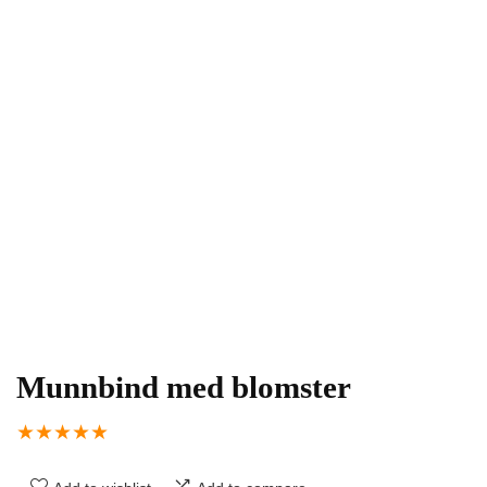
Munnbind med blomster
★
★
★
★
★