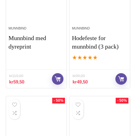
MUNNBIND
MUNNBIND
Munnbind med
Hodefeste for
dyreprint
munnbind (3 pack)
★
★
★
★
★
kr
119,00
kr
99,00
Opprinnelig
Nåværende
Opprinnelig
Nåværende
kr
59,50
kr
49,50
pris
pris
pris
pris
var:
er:
var:
er:
kr119,00.
kr59,50.
kr99,00.
kr49,50.
- 50%
- 50%