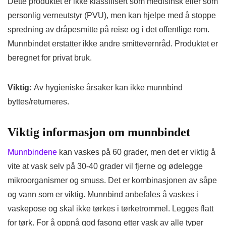
Dette produktet er ikke klassifisert som medisinsk eller som
personlig verneutstyr (PVU), men kan hjelpe med å stoppe
spredning av dråpesmitte på reise og i det offentlige rom.
Munnbindet erstatter ikke andre smittevernråd. Produktet er
beregnet for privat bruk.
Viktig:
Av hygieniske årsaker kan ikke munnbind
byttes/returneres.
Viktig informasjon om munnbindet
Munnbindene
kan vaskes på 60 grader, men det er viktig å
vite at vask selv på 30-40 grader vil fjerne og ødelegge
mikroorganismer og smuss. Det er kombinasjonen av såpe
og vann som er viktig. Munnbind anbefales å vaskes i
vaskepose og skal ikke tørkes i tørketrommel. Legges flatt
for tørk. For å oppnå god fasong etter vask av alle typer