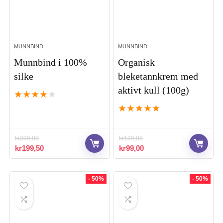
MUNNBIND
MUNNBIND
Munnbind i 100%
Organisk
silke
bleketannkrem med
aktivt kull (100g)
★
★
★
★
★
★
★
★
★
★
kr
399,00
kr
199,00
Opprinnelig
Nåværende
Opprinnelig
Nåværende
kr
199,50
kr
99,00
pris
pris
pris
pris
var:
er:
var:
er:
kr399,00.
kr199,50.
kr199,00.
kr99,00.
- 50%
- 50%