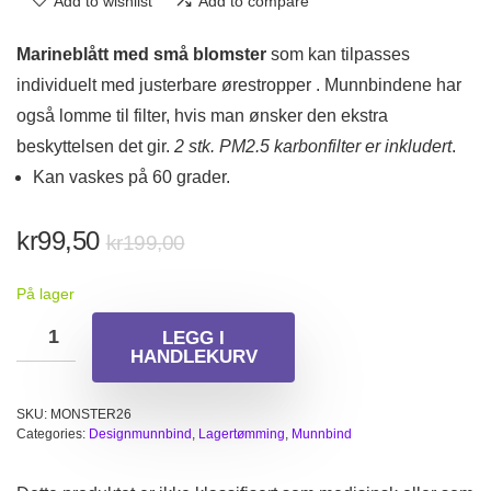
Add to wishlist
Add to compare
Marineblått med små blomster
som kan tilpasses
individuelt med justerbare ørestropper . Munnbindene har
også lomme til filter, hvis man ønsker den ekstra
beskyttelsen det gir.
2 stk. PM2.5 karbonfilter er inkludert
.
Kan vaskes på 60 grader.
Opprinnelig
Nåværende
kr
99,50
kr
199,00
pris
pris
På lager
var:
er:
kr199,00.
kr99,50.
LEGG I
HANDLEKURV
SKU:
MONSTER26
Categories:
Designmunnbind
,
Lagertømming
,
Munnbind