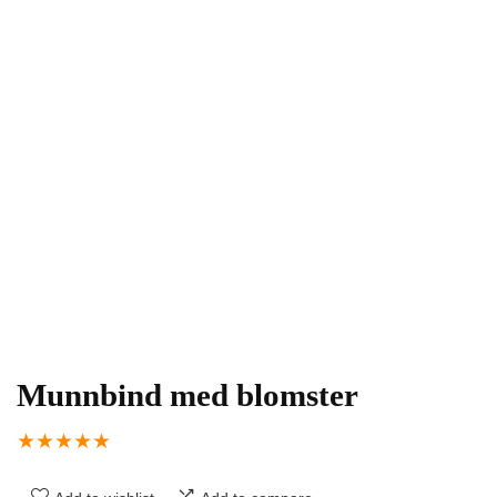
Munnbind med blomster
★
★
★
★
★