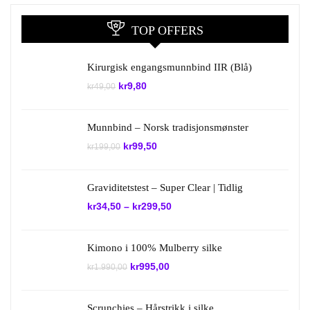
TOP OFFERS
Kirurgisk engangsmunnbind IIR (Blå)
Opprinnelig
Nåværende
kr
9,80
kr
49,00
pris
pris
var:
er:
kr49,00.
kr9,80.
Munnbind – Norsk tradisjonsmønster
Opprinnelig
Nåværende
kr
99,50
kr
199,00
pris
pris
var:
er:
kr199,00.
kr99,50.
Graviditetstest – Super Clear | Tidlig
kr
34,50
–
kr
299,50
Kimono i 100% Mulberry silke
Opprinnelig
Nåværende
kr
995,00
kr
1.990,00
pris
pris
var:
er:
kr1.990,00.
kr995,00.
Scrunchies – Hårstrikk i silke