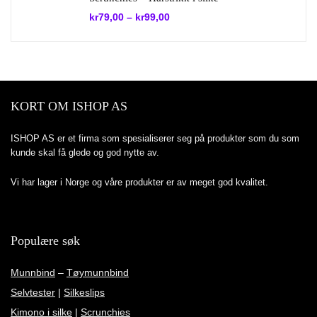
kr
79,00
–
kr
99,00
KORT OM ISHOP AS
ISHOP AS er et firma som spesialiserer seg på produkter som du som
kunde skal få glede og god nytte av.
Vi har lager i Norge og våre produkter er av meget god kvalitet.
Populære søk
Munnbind
–
Tøymunnbind
Selvtester
|
Silkeslips
Kimono i silke
|
Scrunchies