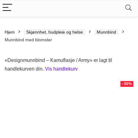
Hjem
Skjønnhet, hudpleie og helse
Munnbind
Munnbind med blomster
«Designmunnbind – Kamuflasje / Army» er lagt til
handlekurven din.
Vis handlekurv
- 50%