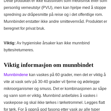
Dette produktet er ikke klassifisert som medisinsk eller som
personlig verneutstyr (PVU), men kan hjelpe med å stoppe
spredning av dråpesmitte på reise og i det offentlige rom.
Munnbindet erstatter ikke andre smittevernråd. Produktet er
beregnet for privat bruk.
Viktig:
Av hygieniske årsaker kan ikke munnbind
byttes/returneres.
Viktig informasjon om munnbindet
Munnbindene
kan vaskes på 60 grader, men det er viktig å
vite at vask selv på 30-40 grader vil fjerne og ødelegge
mikroorganismer og smuss. Det er kombinasjonen av såpe
og vann som er viktig. Munnbind anbefales å vaskes i
vaskepose og skal ikke tørkes i tørketrommel. Legges flatt
for tørk. For å oppnå god fasong etter vask av alle typer