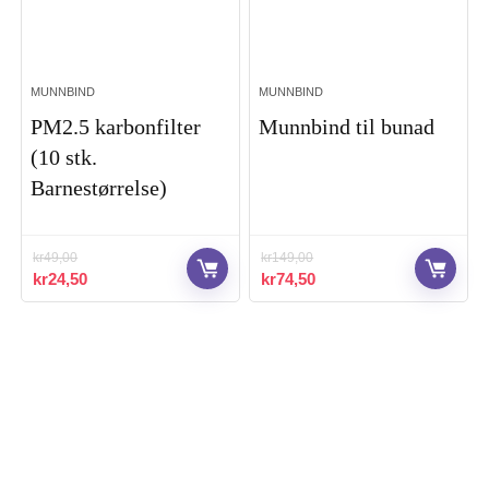
MUNNBIND
MUNNBIND
PM2.5 karbonfilter
Munnbind til bunad
(10 stk.
Barnestørrelse)
kr
49,00
kr
149,00
Opprinnelig
Nåværende
Opprinnelig
Nåværende
kr
24,50
kr
74,50
pris
pris
pris
pris
var:
er:
var:
er:
kr49,00.
kr24,50.
kr149,00.
kr74,50.