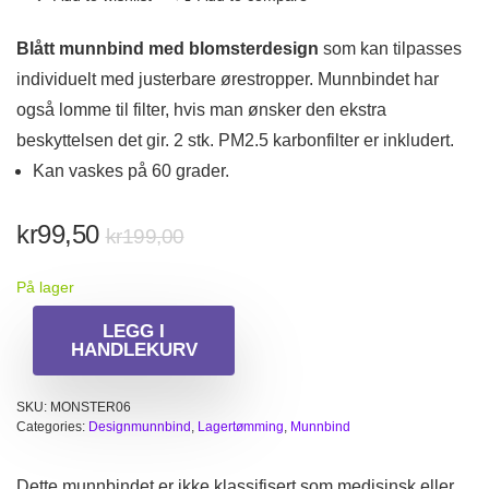
Blått munnbind med blomsterdesign
som kan tilpasses
individuelt med justerbare ørestropper. Munnbindet har
også lomme til filter, hvis man ønsker den ekstra
beskyttelsen det gir. 2 stk. PM2.5 karbonfilter er inkludert.
Kan vaskes på 60 grader.
Opprinnelig
Nåværende
kr
99,50
kr
199,00
pris
pris
På lager
var:
er:
kr199,00.
kr99,50.
LEGG I
HANDLEKURV
SKU:
MONSTER06
Categories:
Designmunnbind
,
Lagertømming
,
Munnbind
Dette munnbindet er ikke klassifisert som medisinsk eller