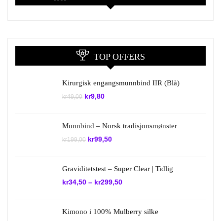
TOP OFFERS
Kirurgisk engangsmunnbind IIR (Blå)
Opprinnelig
Nåværende
kr
9,80
kr
49,00
pris
pris
var:
er:
kr49,00.
kr9,80.
Munnbind – Norsk tradisjonsmønster
Opprinnelig
Nåværende
kr
99,50
kr
199,00
pris
pris
var:
er:
kr199,00.
kr99,50.
Graviditetstest – Super Clear | Tidlig
kr
34,50
–
kr
299,50
Kimono i 100% Mulberry silke