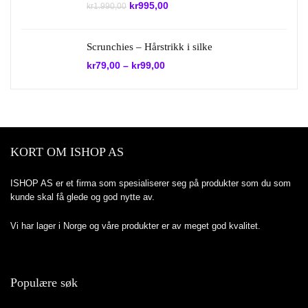
Opprinnelig
Nåværende
kr
995,00
kr
1.990,00
pris
pris
var:
er:
kr1.990,00.
kr995,00.
Scrunchies – Hårstrikk i silke
kr
79,00
–
kr
99,00
KORT OM ISHOP AS
ISHOP AS er et firma som spesialiserer seg på produkter som du som
kunde skal få glede og god nytte av.
Vi har lager i Norge og våre produkter er av meget god kvalitet.
Populære søk