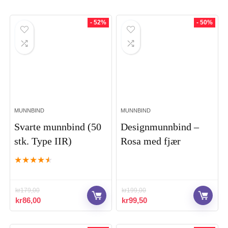
- 52%
- 50%
MUNNBIND
MUNNBIND
Svarte munnbind (50
Designmunnbind –
stk. Type IIR)
Rosa med fjær
★
★
★
★
★
kr
179,00
kr
199,00
Opprinnelig
Nåværende
Opprinnelig
Nåværende
kr
86,00
kr
99,50
pris
pris
pris
pris
var:
er:
var:
er: