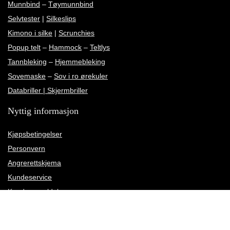
Munnbind
–
Tøymunnbind
Selvtester
|
Silkeslips
Kimono i silke
|
Scrunchies
Popup telt
–
Hammock
–
Teltlys
Tannbleking
–
Hjemmebleking
Sovemaske
–
Sov i ro ørekuler
Databriller | Skjermbriller
Nyttig informasjon
Kjøpsbetingelser
Personvern
Angrerettskjema
Kundeservice
Kundeanmeldelser
Rettelse av leveringsadresse