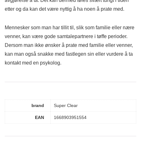
avgjørelse å ta. Det kan dermed føles svært tungt i tiden
etter og da kan det være nyttig å ha noen å prate med.
Mennesker som man har tillit til, slik som familie eller nære
venner, kan være gode samtalepartnere i tøffe perioder.
Dersom man ikke ønsker å prate med familie eller venner,
kan man også snakke med fastlegen sin eller vurdere å ta
kontakt med en psykolog.
brand
Super Clear
EAN
1668903951554