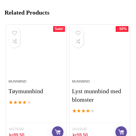
Related Products
Sale!
- 50%
MUNNBIND
MUNNBIND
Tøymunnbind
Lyst munnbind med
blomster
★
★
★
★
★
★
★
★
★
★
kr
179,00
kr
119,00
Opprinnelig
Nåværende
Opprinnelig
Nåværende
kr
89,50
kr
59,50