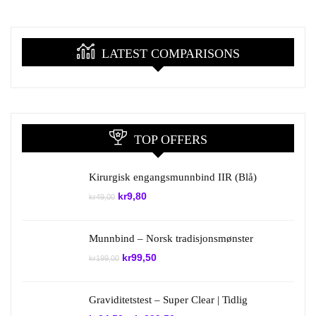
LATEST COMPARISONS
TOP OFFERS
Kirurgisk engangsmunnbind IIR (Blå)
Opprinnelig
Nåværende
kr
9,80
kr
49,00
pris
pris
var:
er:
kr49,00.
kr9,80.
Munnbind – Norsk tradisjonsmønster
Opprinnelig
Nåværende
kr
99,50
kr
199,00
pris
pris
var:
er:
kr199,00.
kr99,50.
Graviditetstest – Super Clear | Tidlig