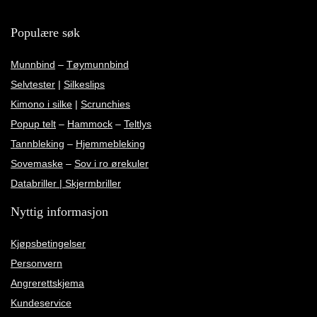
Populære søk
Munnbind
–
Tøymunnbind
Selvtester
|
Silkeslips
Kimono i silke
|
Scrunchies
Popup telt
–
Hammock
–
Teltlys
Tannbleking
–
Hjemmebleking
Sovemaske
–
Sov i ro ørekuler
Databriller | Skjermbriller
Nyttig informasjon
Kjøpsbetingelser
Personvern
Angrerettskjema
Kundeservice