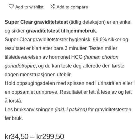
Add to wishlist
Add to compare
Super Clear graviditetstest
(tidlig deteksjon)
er en enkel
og sikker
graviditetstest til hjemmebruk
.
Super Clear graviditetstester hygienisk, 99,6% sikker og
resultatet er klart etter bare 3 minutter. Testen måler
tilstedeværelsen av hormonet HCG
(human chorion
gonadotropin)
, og du kan teste deg allerede den første
dagen menstruasjonen uteblir.
Hold oppsugingsdelen med spissen ned i urinstrålen eller i
en oppsamlet urinprøve. Resultatet er lett å lese av og lett
å forstå.
Les bruksanvisningen
(inkl. i pakken)
for graviditetstesten
før bruk.
kr
34,50
–
kr
299,50