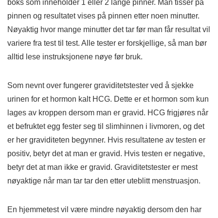
boks som inneholder 1 eller 2 lange pinner. Man tisser på
pinnen og resultatet vises på pinnen etter noen minutter.
Nøyaktig hvor mange minutter det tar før man får resultat vil
variere fra test til test. Alle tester er forskjellige, så man bør
alltid lese instruksjonene nøye før bruk.
Som nevnt over fungerer graviditetstester ved å sjekke
urinen for et hormon kalt HCG. Dette er et hormon som kun
lages av kroppen dersom man er gravid. HCG frigjøres når
et befruktet egg fester seg til slimhinnen i livmoren, og det
er her graviditeten begynner. Hvis resultatene av testen er
positiv, betyr det at man er gravid. Hvis testen er negative,
betyr det at man ikke er gravid. Graviditetstester er mest
nøyaktige når man tar tar den etter uteblitt menstruasjon.
En hjemmetest vil være mindre nøyaktig dersom den har