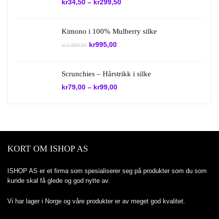
kr
34,50
–
kr
299,50
Kimono i 100% Mulberry silke
Opprinnelig
Nåværende
kr
995,00
kr
1.990,00
pris
pris
var:
er:
kr1.990,00.
kr995,00.
Scrunchies – Hårstrikk i silke
kr
79,00
–
kr
99,00
KORT OM ISHOP AS
ISHOP AS er et firma som spesialiserer seg på produkter som du som
kunde skal få glede og god nytte av.
Vi har lager i Norge og våre produkter er av meget god kvalitet.