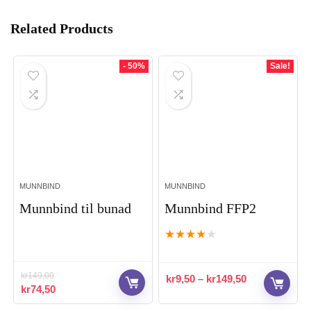
Related Products
- 50%
Sale!
MUNNBIND
MUNNBIND
Munnbind til bunad
Munnbind FFP2
★
★
★
★
★
kr
149,00
kr
9,50
–
kr
149,50
Opprinnelig
Nåværende
kr
74,50
pris
pris