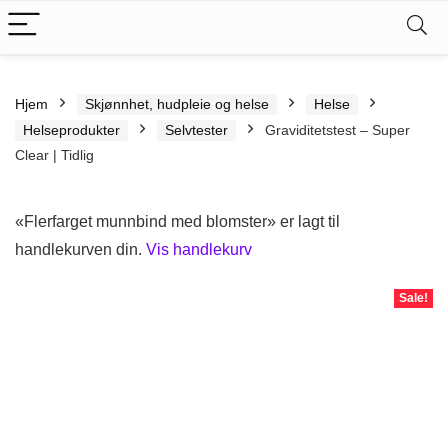
Hjem
Skjønnhet, hudpleie og helse
Helse
Helseprodukter
Selvtester
Graviditetstest – Super
Clear | Tidlig
«Flerfarget munnbind med blomster» er lagt til
handlekurven din.
Vis handlekurv
Sale!