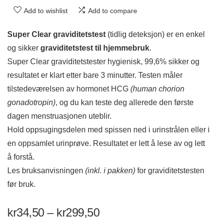
Add to wishlist
Add to compare
Super Clear graviditetstest
(tidlig deteksjon)
er en enkel
og sikker
graviditetstest til hjemmebruk
.
Super Clear graviditetstester hygienisk, 99,6% sikker og
resultatet er klart etter bare 3 minutter. Testen måler
tilstedeværelsen av hormonet HCG
(human chorion
gonadotropin)
, og du kan teste deg allerede den første
dagen menstruasjonen uteblir.
Hold oppsugingsdelen med spissen ned i urinstrålen eller i
en oppsamlet urinprøve. Resultatet er lett å lese av og lett
å forstå.
Les bruksanvisningen
(inkl. i pakken)
for graviditetstesten
før bruk.
kr
34,50
–
kr
299,50