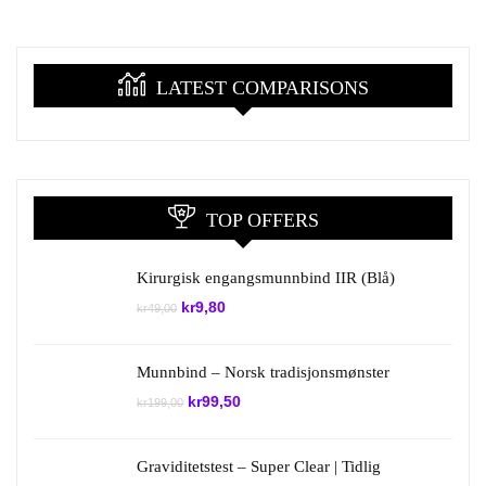
LATEST COMPARISONS
TOP OFFERS
Kirurgisk engangsmunnbind IIR (Blå)
Opprinnelig
Nåværende
kr
9,80
kr
49,00
pris
pris
var:
er:
kr49,00.
kr9,80.
Munnbind – Norsk tradisjonsmønster
Opprinnelig
Nåværende
kr
99,50
kr
199,00
pris
pris
var:
er:
kr199,00.
kr99,50.
Graviditetstest – Super Clear | Tidlig