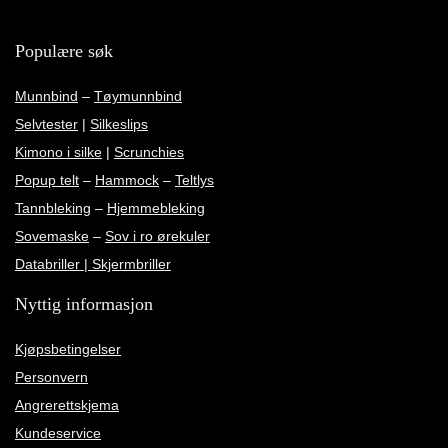
Populære søk
Munnbind
–
Tøymunnbind
Selvtester
|
Silkeslips
Kimono i silke
|
Scrunchies
Popup telt
–
Hammock
–
Teltlys
Tannbleking
–
Hjemmebleking
Sovemaske
–
Sov i ro ørekuler
Databriller | Skjermbriller
Nyttig informasjon
Kjøpsbetingelser
Personvern
Angrerettskjema
Kundeservice