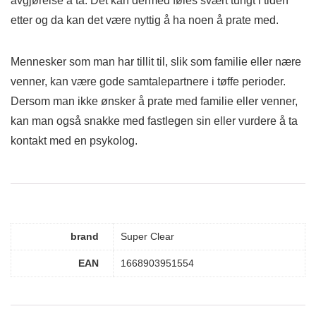
avgjørelse å ta. Det kan dermed føles svært tungt i tiden
etter og da kan det være nyttig å ha noen å prate med.
Mennesker som man har tillit til, slik som familie eller nære
venner, kan være gode samtalepartnere i tøffe perioder.
Dersom man ikke ønsker å prate med familie eller venner,
kan man også snakke med fastlegen sin eller vurdere å ta
kontakt med en psykolog.
brand
Super Clear
EAN
1668903951554