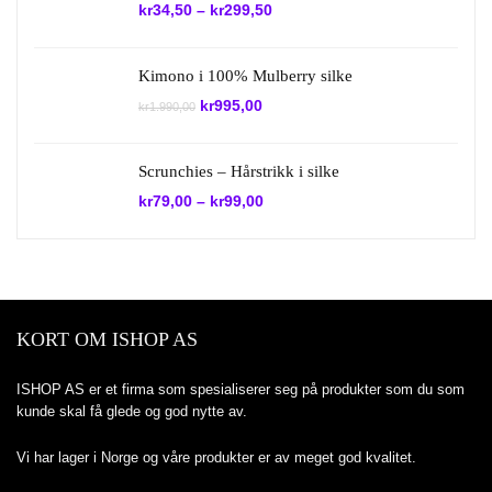
kr
34,50
–
kr
299,50
Kimono i 100% Mulberry silke
Opprinnelig
Nåværende
kr
995,00
kr
1.990,00
pris
pris
var:
er:
kr1.990,00.
kr995,00.
Scrunchies – Hårstrikk i silke
kr
79,00
–
kr
99,00
KORT OM ISHOP AS
ISHOP AS er et firma som spesialiserer seg på produkter som du som
kunde skal få glede og god nytte av.
Vi har lager i Norge og våre produkter er av meget god kvalitet.