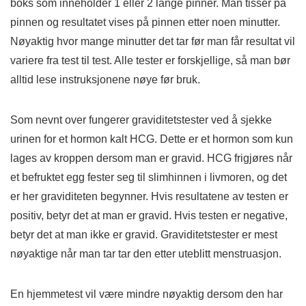
boks som inneholder 1 eller 2 lange pinner. Man tisser på
pinnen og resultatet vises på pinnen etter noen minutter.
Nøyaktig hvor mange minutter det tar før man får resultat vil
variere fra test til test. Alle tester er forskjellige, så man bør
alltid lese instruksjonene nøye før bruk.
Som nevnt over fungerer graviditetstester ved å sjekke
urinen for et hormon kalt HCG. Dette er et hormon som kun
lages av kroppen dersom man er gravid. HCG frigjøres når
et befruktet egg fester seg til slimhinnen i livmoren, og det
er her graviditeten begynner. Hvis resultatene av testen er
positiv, betyr det at man er gravid. Hvis testen er negative,
betyr det at man ikke er gravid. Graviditetstester er mest
nøyaktige når man tar tar den etter uteblitt menstruasjon.
En hjemmetest vil være mindre nøyaktig dersom den har