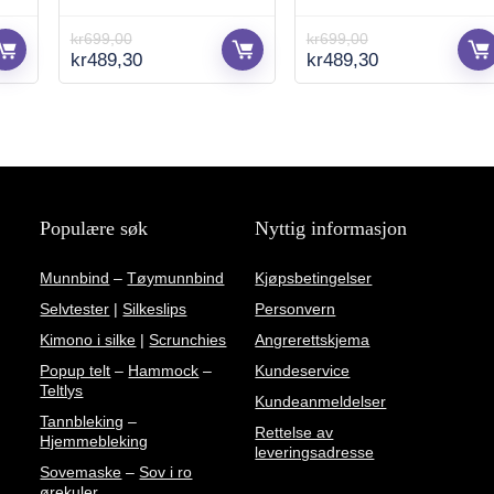
kr
699,00
kr
699,00
e
Opprinnelig
Nåværende
Opprinnelig
Nåværende
kr
489,30
kr
489,30
pris
pris
pris
pris
var:
er:
var:
er:
kr699,00.
kr489,30.
kr699,00.
kr489,30.
Populære søk
Nyttig informasjon
Munnbind
–
Tøymunnbind
Kjøpsbetingelser
Selvtester
|
Silkeslips
Personvern
Kimono i silke
|
Scrunchies
Angrerettskjema
Popup telt
–
Hammock
–
Kundeservice
Teltlys
Kundeanmeldelser
Tannbleking
–
Rettelse av
Hjemmebleking
leveringsadresse
Sovemaske
–
Sov i ro
ørekuler