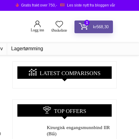
Gratis frakt over 750,-
Les siste nytt fra bloggen vår
1
kr
568,30
Logg inn
Ønskeliste
iv
Lagertømming
LATEST COMPARISONS
TOP OFFERS
Kirurgisk engangsmunnbind IIR
0
(Blå)