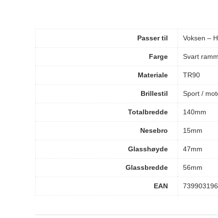
Passer til
Voksen – H
Farge
Svart ram
Materiale
TR90
Brillestil
Sport / mot
Totalbredde
140mm
Nesebro
15mm
Glasshøyde
47mm
Glassbredde
56mm
EAN
739903196