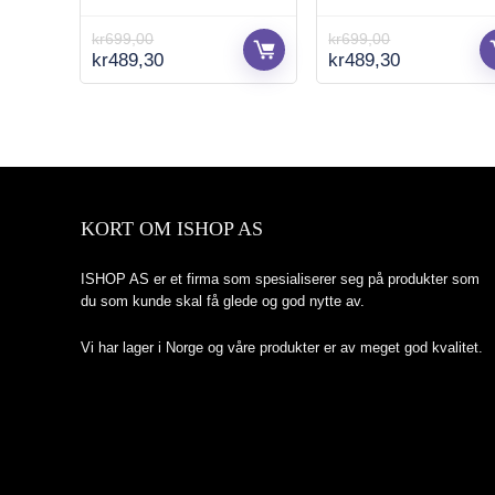
kr
699,00
kr
699,00
Opprinnelig
Nåværende
Opprinnelig
Nåværend
kr
489,30
kr
489,30
pris
pris
pris
pris
var:
er:
var:
er:
kr699,00.
kr489,30.
kr699,00.
kr489,30.
KORT OM ISHOP AS
ISHOP AS er et firma som spesialiserer seg på produkter som
du som kunde skal få glede og god nytte av.
Vi har lager i Norge og våre produkter er av meget god kvalitet.