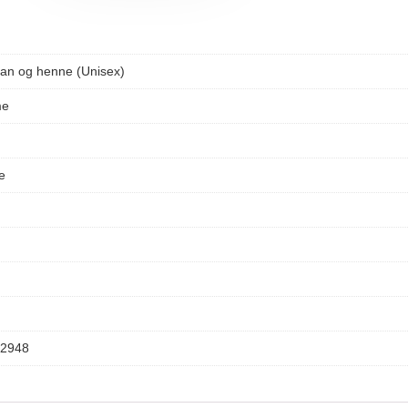
an og henne (Unisex)
me
e
2948