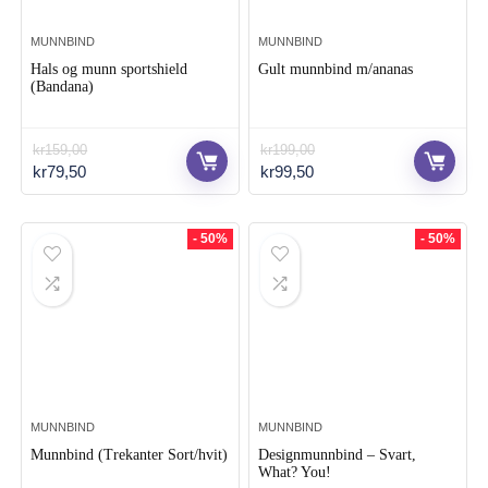
MUNNBIND
MUNNBIND
Hals og munn sportshield
Gult munnbind m/ananas
(Bandana)
kr
159,00
kr
199,00
Opprinnelig
Nåværende
Opprinnelig
Nåværende
kr
79,50
kr
99,50
pris
pris
pris
pris
var:
er:
var:
er:
kr159,00.
kr79,50.
kr199,00.
kr99,50.
- 50%
- 50%
MUNNBIND
MUNNBIND
Munnbind (Trekanter Sort/hvit)
Designmunnbind – Svart,
What? You!