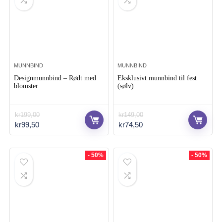
MUNNBIND
MUNNBIND
Designmunnbind – Rødt med
Eksklusivt munnbind til fest
blomster
(sølv)
kr
199,00
kr
149,00
Opprinnelig
Nåværende
Opprinnelig
Nåværende
kr
99,50
kr
74,50
pris
pris
pris
pris
var:
er:
var:
er:
kr199,00.
kr99,50.
kr149,00.
kr74,50.
- 50%
- 50%