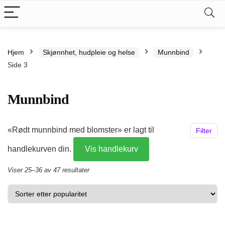
Hjem
Skjønnhet, hudpleie og helse
Munnbind
Side 3
Munnbind
.
kspris
«Rødt munnbind med blomster» er lagt til
Filter
s
handlekurven din.
Vis handlekurv
Sortert
Viser 25–36 av 47 resultater
etter
propularitet