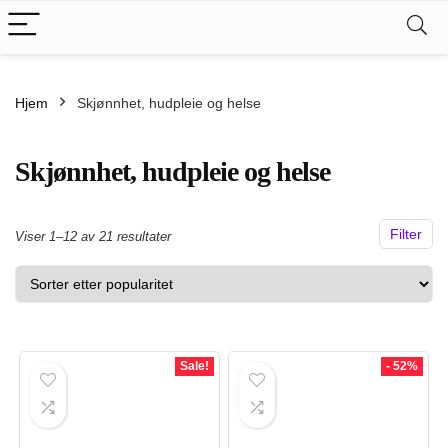
Hjem
Skjønnhet, hudpleie og helse
Skjønnhet, hudpleie og helse
Filter
Sortert
Viser 1–12 av 21 resultater
etter
propularitet
.
kspris
Sale!
- 52%
s