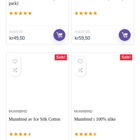
pack)
★
★
★
★
★
★
★
★
★
★
kr
99,00
kr
119,00
Opprinnelig
Nåværende
Opprinnelig
Nåværende
kr
49,50
kr
59,50
pris
pris
pris
pris
var:
er:
var:
er:
kr99,00.
kr49,50.
kr119,00.
kr59,50.
Sale!
Sale!
MUNNBIND
MUNNBIND
Munnbind av Ice Silk Cotton
Munnbind i 100% silke
★
★
★
★
★
★
★
★
★
★