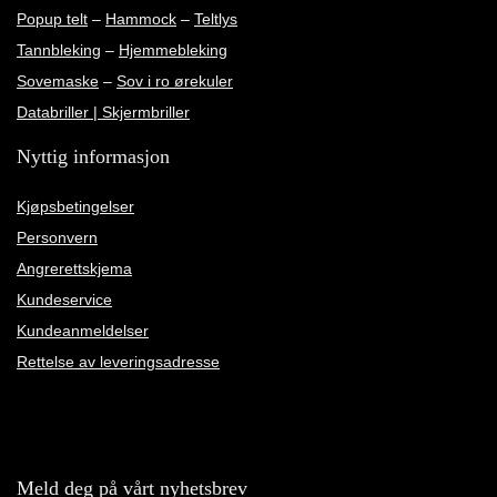
Popup telt
–
Hammock
–
Teltlys
Tannbleking
–
Hjemmebleking
Sovemaske
–
Sov i ro ørekuler
Databriller | Skjermbriller
Nyttig informasjon
Kjøpsbetingelser
Personvern
Angrerettskjema
Kundeservice
Kundeanmeldelser
Rettelse av leveringsadresse
Meld deg på vårt nyhetsbrev