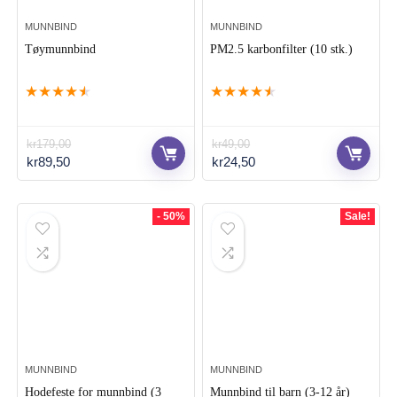
MUNNBIND
MUNNBIND
Tøymunnbind
PM2.5 karbonfilter (10 stk.)
★
★
★
★
★
★
★
★
★
★
kr
179,00
kr
49,00
Opprinnelig
Nåværende
Opprinnelig
Nåværende
kr
89,50
kr
24,50
pris
pris
pris
pris
var:
er:
var:
er:
kr179,00.
kr89,50.
kr49,00.
kr24,50.
- 50%
Sale!
MUNNBIND
MUNNBIND
Hodefeste for munnbind (3
Munnbind til barn (3-12 år)