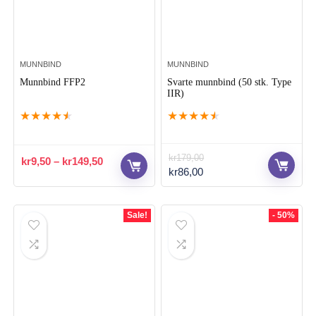
MUNNBIND
MUNNBIND
Munnbind FFP2
Svarte munnbind (50 stk. Type
IIR)
★
★
★
★
★
★
★
★
★
★
kr
179,00
kr
9,50
–
kr
149,50
Opprinnelig
Nåværende
kr
86,00
pris
pris
var:
er:
kr179,00.
kr86,00.
Sale!
- 50%