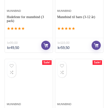
MUNNBIND
MUNNBIND
Hodefeste for munnbind (3
Munnbind til barn (3-12 år)
pack)
★
★
★
★
★
★
★
★
★
★
kr
99,00
kr
119,00
Opprinnelig
Nåværende
Opprinnelig
Nåværende
kr
49,50
kr
59,50
pris
pris
pris
pris
var:
er:
var:
er:
kr99,00.
kr49,50.
kr119,00.
kr59,50.
Sale!
Sale!
MUNNBIND
MUNNBIND