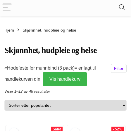
Hjem
Skjønnhet, hudpleie og helse
Skjønnhet, hudpleie og helse
«Hodefeste for munnbind (3 pack)» er lagt til
Filter
handlekurven din.
Vis handlekurv
Sortert
Viser 1–12 av 48 resultater
etter
.
kspris
propularitet
s
Sale!
- 52%