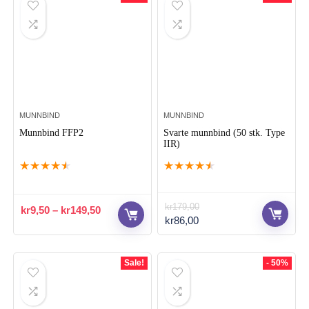
MUNNBIND
MUNNBIND
Munnbind FFP2
Svarte munnbind (50 stk. Type
IIR)
★
★
★
★
★
★
★
★
★
★
kr
179,00
kr
9,50
–
kr
149,50
Opprinnelig
Nåværende
kr
86,00
pris
pris
var:
er:
kr179,00.
kr86,00.
Sale!
- 50%