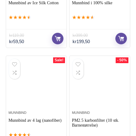
Munnbind av Ice Silk Cotton
Munnbind i 100% silke
★
★
★
★
★
★
★
★
★
★
kr
119,00
kr
399,00
Opprinnelig
Nåværende
Opprinnelig
Nåværende
kr
59,50
kr
199,50
pris
pris
pris
pris
var:
er:
var:
er:
kr119,00.
kr59,50.
kr399,00.
kr199,50.
Sale!
- 50%
MUNNBIND
MUNNBIND
Munnbind av 4 lag (nanofiber)
PM2.5 karbonfilter (10 stk.
Barnestørrelse)
★
★
★
★
★