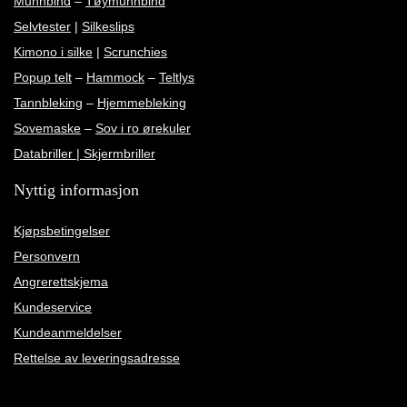
Munnbind
–
Tøymunnbind
Selvtester
|
Silkeslips
Kimono i silke
|
Scrunchies
Popup telt
–
Hammock
–
Teltlys
Tannbleking
–
Hjemmebleking
Sovemaske
–
Sov i ro ørekuler
Databriller | Skjermbriller
Nyttig informasjon
Kjøpsbetingelser
Personvern
Angrerettskjema
Kundeservice
Kundeanmeldelser
Rettelse av leveringsadresse