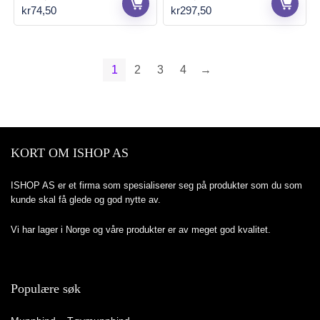
Opprinnelig
Nåværende
Opprinnelig
Nåværende
kr
74,50
kr
297,50
pris
pris
pris
pris
var:
er:
var:
er:
kr149,00.
kr74,50.
kr595,00.
kr297,50.
1
2
3
4
→
KORT OM ISHOP AS
ISHOP AS er et firma som spesialiserer seg på produkter som du som
kunde skal få glede og god nytte av.
Vi har lager i Norge og våre produkter er av meget god kvalitet.
Populære søk