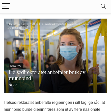
Home
»
Siste nytt
»
Helsedirektoratet anbefaler bruk
av munnbind
Siste nytt
Helsedirektoratet anbefaler bruk av
munnbind
27
Helsedirektoratet anbefalte regjeringen i sitt faglige råd, at
munnbind burde gjeninnføres som et av flere nasjonale