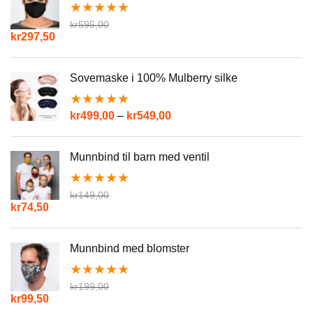
★
★
★
★
★
kr
595,00
Opprinnelig
Nåværende
kr
297,50
pris
pris
var:
er:
kr595,00.
kr297,50.
Sovemaske i 100% Mulberry silke
★
★
★
★
★
kr
499,00
–
kr
549,00
Munnbind til barn med ventil
★
★
★
★
★
kr
149,00
Opprinnelig
Nåværende
kr
74,50
pris
pris
var:
er:
kr149,00.
kr74,50.
Munnbind med blomster
★
★
★
★
★
kr
199,00
Opprinnelig
Nåværende
kr
99,50
pris
pris