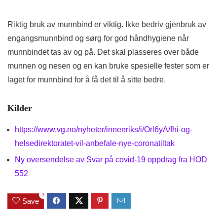
Riktig bruk av munnbind er viktig. Ikke bedriv gjenbruk av
engangsmunnbind og sørg for god håndhygiene når
munnbindet tas av og på. Det skal plasseres over både
munnen og nesen og en kan bruke spesielle fester som er
laget for munnbind for å få det til å sitte bedre.
Kilder
https://www.vg.no/nyheter/innenriks/i/Orl6yA/fhi-og-
helsedirektoratet-vil-anbefale-nye-coronatiltak
Ny oversendelse av Svar på covid-19 oppdrag fra HOD
552
3
Save