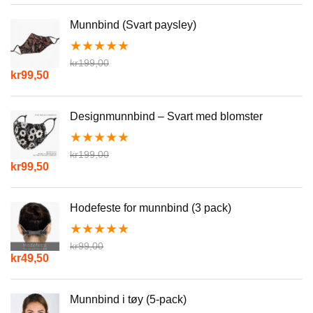
var:
er:
kr199,00.
kr99,00.
Munnbind (Svart paysley)
★
★
★
★
★
kr
199,00
Opprinnelig
Nåværende
kr
99,50
pris
pris
var:
er:
kr199,00.
kr99,50.
Designmunnbind – Svart med blomster
★
★
★
★
★
kr
199,00
Opprinnelig
Nåværende
kr
99,50
pris
pris
var:
er:
kr199,00.
kr99,50.
Hodefeste for munnbind (3 pack)
★
★
★
★
★
kr
99,00
Opprinnelig
Nåværende
kr
49,50
pris
pris
var:
er:
kr99,00.
kr49,50.
Munnbind i tøy (5-pack)