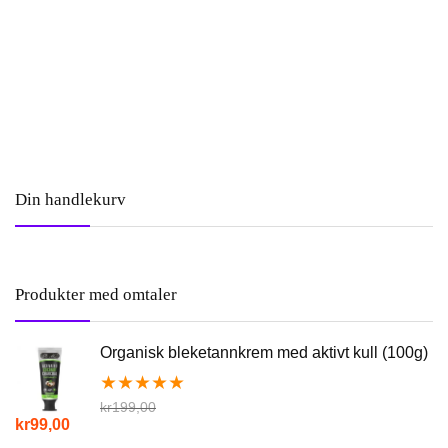
Din handlekurv
Produkter med omtaler
Organisk bleketannkrem med aktivt kull (100g)
★
★
★
★
★
kr
199,00
Opprinnelig
Nåværende
kr
99,00
pris
pris