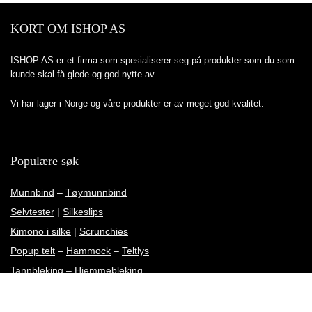
KORT OM ISHOP AS
ISHOP AS er et firma som spesialiserer seg på produkter som du som
kunde skal få glede og god nytte av.
Vi har lager i Norge og våre produkter er av meget god kvalitet.
Populære søk
Munnbind
–
Tøymunnbind
Selvtester
|
Silkeslips
Kimono i silke
|
Scrunchies
Popup telt
–
Hammock
–
Teltlys
Tannbleking
–
Hjemmebleking
Sovemaske
–
Sov i ro ørekuler
Databriller | Skjermbriller