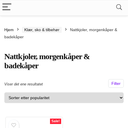
.
kspris
Hjem
Klær, sko & tilbehør
Nattkjoler, morgenkåper &
s
badekåper
Nattkjoler, morgenkåper &
badekåper
Filter
Viser det ene resultatet
Sale!