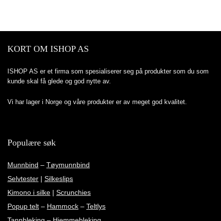
KORT OM ISHOP AS
ISHOP AS er et firma som spesialiserer seg på produkter som du som
kunde skal få glede og god nytte av.
Vi har lager i Norge og våre produkter er av meget god kvalitet.
Populære søk
Munnbind
–
Tøymunnbind
Selvtester
|
Silkeslips
Kimono i silke
|
Scrunchies
Popup telt
–
Hammock
–
Teltlys
Tannbleking
–
Hjemmebleking