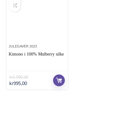
JULEGAVER 2023
Kimono i 100% Mulberry silke
kr
1.990,00
Opprinnelig
Nåværende
kr
995,00
pris
pris
var:
er:
kr1.990,00.
kr995,00.